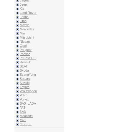
Jaguar
Jeep
Kia
Land Rover
Lexus
Lifan
Mazda
Mercedes
Mini
Mitsubishi
Nissan
Opel
Peugeot
Pontiac
PORSCHE
Renault
SEAT
Skoda
SsangYong
Subaru
Suzuki
Toyota
Volkswagen
Volvo
Vortex
ВАЗ_LADA
ГАЗ
ЗАЗ
Москвич
УАЗ
ОБЩЕЕ