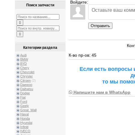
Войдите:
Поиск запчасти
Отправить
Кон
Категории раздела
К-во пр-ов: 45
Audi
BMW
BYD
Если есть вопросы 
Chery
Chevrolet
д
Chrysler
то мы помо
Citroen
(2)
Daewoo
Daihatsu
Напишите нам в WhatsApp
Dodge
Fiat
Ford
Geely
Great_Wall
Haval
Honda
Hyundai
Infiniti
IVECO