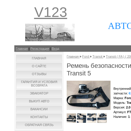
V123
АВТ
Главная
|
Регистрация
|
Вход
Главная
»
Ford
»
Transit
»
Transit ( FA ) ( 20
ГЛАВНАЯ
Ремень безопасност
О САЙТЕ
Transit 5
ОТЗЫВЫ
ГАРАНТИЯ И УСЛОВИЯ
ВОЗВРАТА
Внутренний
ЭВАКУАТОР
запчасти
:
6
Марка
:
For
ВЫКУП АВТО
Модель
:
Tra
Версия
:
2.0
ВАКАНСИИ
Артикул
:
F
Наличие
:
1
КОНТАКТЫ
ОБРАТНАЯ СВЯЗЬ