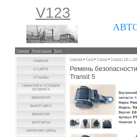
V123
АВТ
Главная
|
Регистрация
|
Вход
Главная
»
Ford
»
Transit
»
Transit ( FA ) ( 20
ГЛАВНАЯ
Ремень безопасност
О САЙТЕ
Transit 5
ОТЗЫВЫ
ГАРАНТИЯ И УСЛОВИЯ
ВОЗВРАТА
Внутренний
ЭВАКУАТОР
запчасти
:
6
Марка
:
For
ВЫКУП АВТО
Модель
:
Tra
Версия
:
2.0
ВАКАНСИИ
Артикул
:
F
Наличие
:
1
КОНТАКТЫ
ОБРАТНАЯ СВЯЗЬ