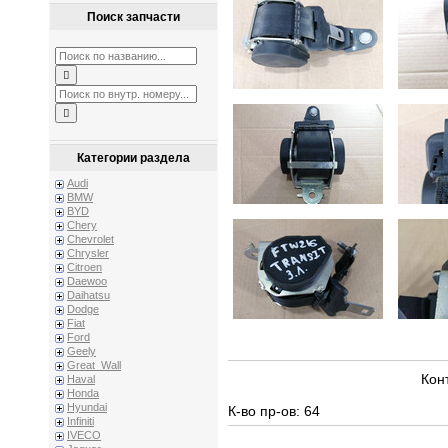
Поиск запчасти
Категории раздела
Audi
BMW
BYD
Chery
Chevrolet
Chrysler
Citroen
Daewoo
Daihatsu
Dodge
Fiat
Ford
Geely
Great_Wall
Кон
Haval
Honda
Hyundai
К-во пр-ов: 64
Infiniti
IVECO