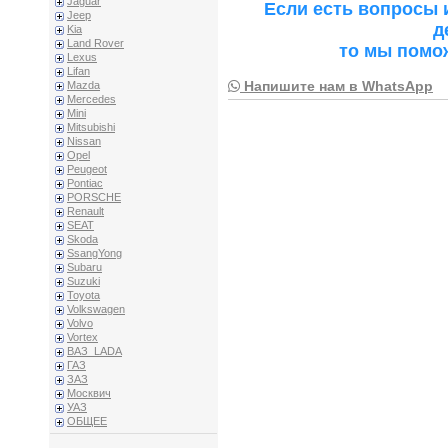
Jaguar
Если есть вопросы 
Jeep
д
Kia
Land Rover
то мы помо
Lexus
Lifan
Напишите нам в WhatsApp
Mazda
Mercedes
Mini
Mitsubishi
Nissan
Opel
Peugeot
Pontiac
PORSCHE
Renault
SEAT
Skoda
SsangYong
Subaru
Suzuki
Toyota
Volkswagen
Volvo
Vortex
ВАЗ_LADA
ГАЗ
ЗАЗ
Москвич
УАЗ
ОБЩЕЕ