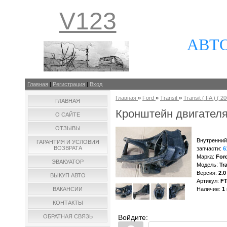
V123
АВТ
Главная
|
Регистрация
|
Вход
Главная
»
Ford
»
Transit
»
Transit ( FA ) ( 20
ГЛАВНАЯ
Кронштейн двигателя
О САЙТЕ
ОТЗЫВЫ
Внутренний
ГАРАНТИЯ И УСЛОВИЯ
ВОЗВРАТА
запчасти
:
6
Марка
:
For
ЭВАКУАТОР
Модель
:
Tra
Версия
:
2.0
ВЫКУП АВТО
Артикул
:
F
ВАКАНСИИ
Наличие
:
1
КОНТАКТЫ
ОБРАТНАЯ СВЯЗЬ
Войдите: