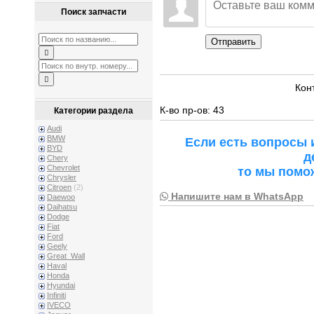
Поиск запчасти
Отправить
Кон
К-во пр-ов: 43
Категории раздела
Audi
BMW
Если есть вопросы 
BYD
д
Chery
Chevrolet
то мы помо
Chrysler
Citroen
(2)
Напишите нам в WhatsApp
Daewoo
Daihatsu
Dodge
Fiat
Ford
Geely
Great_Wall
Haval
Honda
Hyundai
Infiniti
IVECO