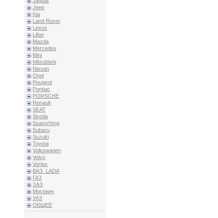
Jaguar
Jeep
Kia
Land Rover
Lexus
Lifan
Mazda
Mercedes
Mini
Mitsubishi
Nissan
Opel
Peugeot
Pontiac
PORSCHE
Renault
SEAT
Skoda
SsangYong
Subaru
Suzuki
Toyota
Volkswagen
Volvo
Vortex
ВАЗ_LADA
ГАЗ
ЗАЗ
Москвич
УАЗ
ОБЩЕЕ