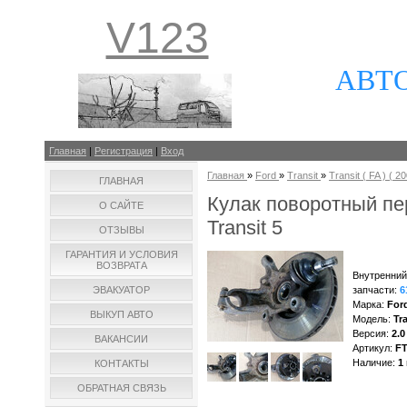
V123
АВТ
Главная
|
Регистрация
|
Вход
Главная
»
Ford
»
Transit
»
Transit ( FA ) ( 20
ГЛАВНАЯ
Кулак поворотный п
О САЙТЕ
Transit 5
ОТЗЫВЫ
ГАРАНТИЯ И УСЛОВИЯ
ВОЗВРАТА
Внутренний
ЭВАКУАТОР
запчасти
:
6
Марка
:
For
ВЫКУП АВТО
Модель
:
Tra
Версия
:
2.0
ВАКАНСИИ
Артикул
:
F
Наличие
:
1
КОНТАКТЫ
ОБРАТНАЯ СВЯЗЬ