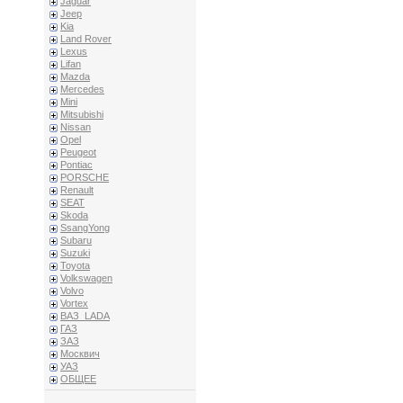
Jaguar
Jeep
Kia
Land Rover
Lexus
Lifan
Mazda
Mercedes
Mini
Mitsubishi
Nissan
Opel
Peugeot
Pontiac
PORSCHE
Renault
SEAT
Skoda
SsangYong
Subaru
Suzuki
Toyota
Volkswagen
Volvo
Vortex
ВАЗ_LADA
ГАЗ
ЗАЗ
Москвич
УАЗ
ОБЩЕЕ