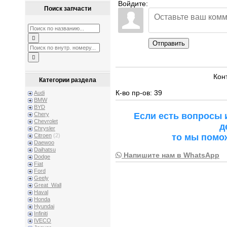
Войдите:
Поиск запчасти
Отправить
Кон
Категории раздела
К-во пр-ов: 39
Audi
BMW
BYD
Если есть вопросы 
Chery
Chevrolet
д
Chrysler
то мы помо
Citroen
(2)
Daewoo
Daihatsu
Напишите нам в WhatsApp
Dodge
Fiat
Ford
Geely
Great_Wall
Haval
Honda
Hyundai
Infiniti
IVECO