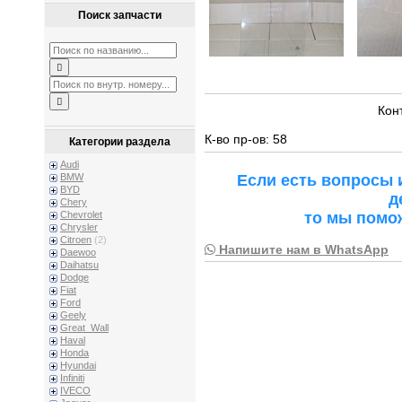
Поиск запчасти
Кон
К-во пр-ов: 58
Категории раздела
Audi
Если есть вопросы 
BMW
BYD
д
Chery
то мы помо
Chevrolet
Chrysler
Citroen
(2)
Напишите нам в WhatsApp
Daewoo
Daihatsu
Dodge
Fiat
Ford
Geely
Great_Wall
Haval
Honda
Hyundai
Infiniti
IVECO