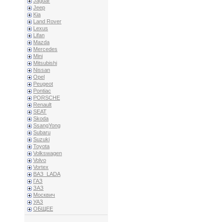
Jaguar
Jeep
Kia
Land Rover
Lexus
Lifan
Mazda
Mercedes
Mini
Mitsubishi
Nissan
Opel
Peugeot
Pontiac
PORSCHE
Renault
SEAT
Skoda
SsangYong
Subaru
Suzuki
Toyota
Volkswagen
Volvo
Vortex
ВАЗ_LADA
ГАЗ
ЗАЗ
Москвич
УАЗ
ОБЩЕЕ