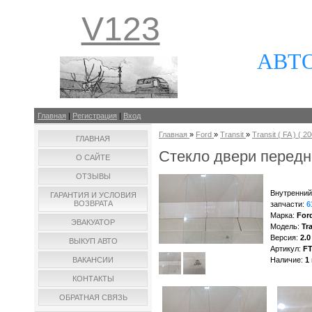
V123
АВТ
Главная
|
Регистрация
|
Вход
Главная
»
Ford
»
Transit
»
Transit ( FA ) ( 20
ГЛАВНАЯ
Стекло двери передне
О САЙТЕ
ОТЗЫВЫ
Внутренний
ГАРАНТИЯ И УСЛОВИЯ
ВОЗВРАТА
запчасти
:
6
Марка
:
For
ЭВАКУАТОР
Модель
:
Tra
Версия
:
2.0
ВЫКУП АВТО
Артикул
:
F
ВАКАНСИИ
Наличие
:
1
КОНТАКТЫ
ОБРАТНАЯ СВЯЗЬ