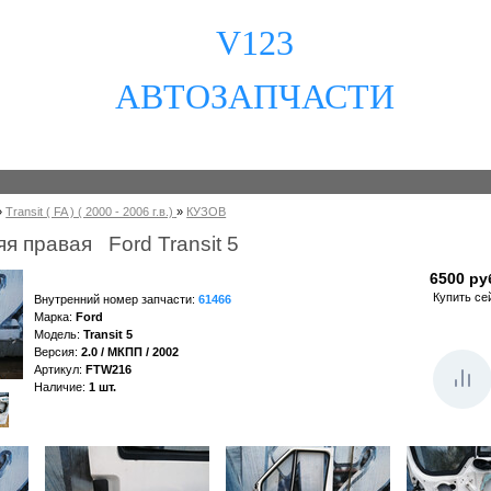
V123
АВТОЗАПЧАСТИ
»
Transit ( FA ) ( 2000 - 2006 г.в.)
»
КУЗОВ
я правая Ford Transit 5
6500 ру
Купить се
Внутренний номер запчасти
:
61466
Марка
:
Ford
Модель
:
Transit 5
Версия
:
2.0 / МКПП / 2002
Артикул
:
FTW216
Наличие
:
1
шт.