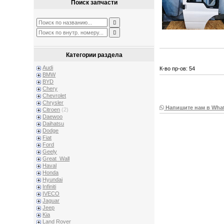
Поиск запчасти
Категории раздела
Audi
К-во пр-ов: 54
BMW
BYD
Chery
Chevrolet
Chrysler
Напишите нам в Wha
Citroen
(2)
Daewoo
Daihatsu
Dodge
Fiat
Ford
Geely
Great_Wall
Haval
Honda
Hyundai
Infiniti
IVECO
Jaguar
Jeep
Kia
Land Rover