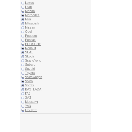
Lexus
Lifan
Mazda
Mercedes
Mini
Mitsubishi
Nissan
Opel
Peugeot
Pontiac
PORSCHE
Renault
SEAT
Skoda
SsangYong
Subaru
Suzuki
Toyota
Volkswagen
Volvo
Vortex
ВАЗ_LADA
ГАЗ
ЗАЗ
Москвич
УАЗ
ОБЩЕЕ