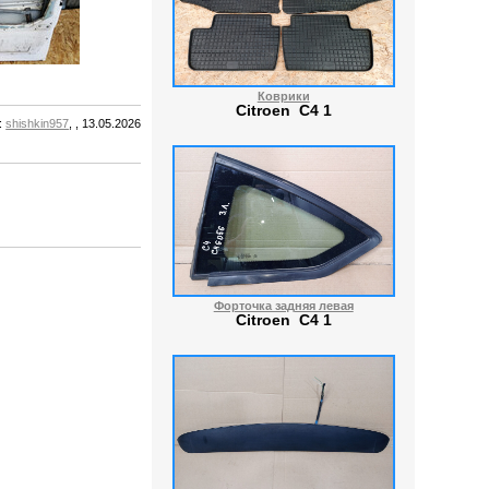
Коврики
Citroen C4 1
:
shishkin957
, , 13.05.2026
Форточка задняя левая
Citroen C4 1