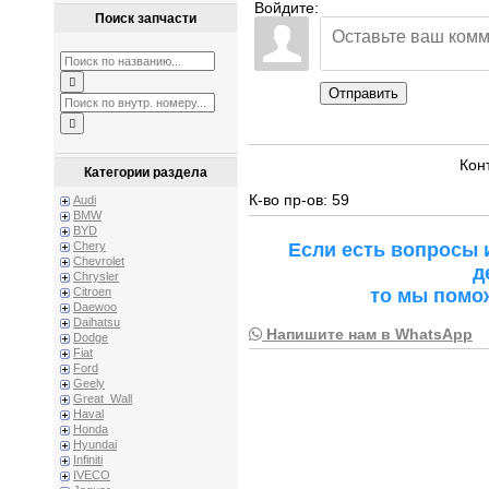
Войдите:
Поиск запчасти
Отправить
Кон
Категории раздела
К-во пр-ов: 59
Audi
BMW
BYD
Если есть вопросы 
Chery
Chevrolet
д
Chrysler
то мы помо
Citroen
Daewoo
Daihatsu
Напишите нам в WhatsApp
Dodge
Fiat
Ford
Geely
Great_Wall
Haval
Honda
Hyundai
Infiniti
IVECO