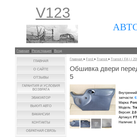
V123
АВТ
Главная
|
Регистрация
|
Вход
Главная
»
Ford
»
Transit
»
Transit ( FA ) ( 20
ГЛАВНАЯ
Обшивка двери перед
О САЙТЕ
5
ОТЗЫВЫ
ГАРАНТИЯ И УСЛОВИЯ
ВОЗВРАТА
Внутренний
ЭВАКУАТОР
запчасти
:
6
Марка
:
For
ВЫКУП АВТО
Модель
:
Tra
Версия
:
2.0
ВАКАНСИИ
Артикул
:
F
Наличие
:
1
КОНТАКТЫ
ОБРАТНАЯ СВЯЗЬ