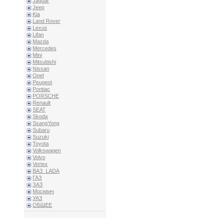
Jaguar
Jeep
Kia
Land Rover
Lexus
Lifan
Mazda
Mercedes
Mini
Mitsubishi
Nissan
Opel
Peugeot
Pontiac
PORSCHE
Renault
SEAT
Skoda
SsangYong
Subaru
Suzuki
Toyota
Volkswagen
Volvo
Vortex
ВАЗ_LADA
ГАЗ
ЗАЗ
Москвич
УАЗ
ОБЩЕЕ