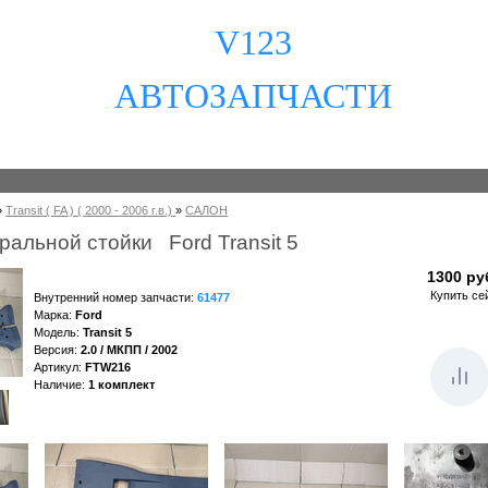
V123
АВТОЗАПЧАСТИ
»
Transit ( FA ) ( 2000 - 2006 г.в.)
»
САЛОН
альной стойки Ford Transit 5
1300 ру
Купить се
Внутренний номер запчасти
:
61477
Марка
:
Ford
Модель
:
Transit 5
Версия
:
2.0 / МКПП / 2002
Артикул
:
FTW216
Наличие
:
1
комплект