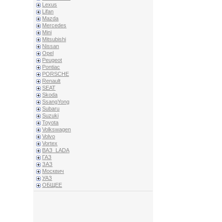
Lexus
Lifan
Mazda
Mercedes
Mini
Mitsubishi
Nissan
Opel
Peugeot
Pontiac
PORSCHE
Renault
SEAT
Skoda
SsangYong
Subaru
Suzuki
Toyota
Volkswagen
Volvo
Vortex
ВАЗ_LADA
ГАЗ
ЗАЗ
Москвич
УАЗ
ОБЩЕЕ