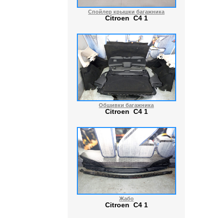
Спойлер крышки багажника
Citroen C4 1
Обшивки багажника
Citroen C4 1
Жабо
Citroen C4 1