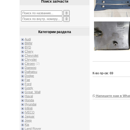
Поиск запчасти
Категории раздела
Audi
BMW
BYD
Chery
Chevrolet
Chrysler
Citroen
(2)
Daewoo
Daihatsu
К-во пр-ов: 69
Dodge
Fiat
Ford
Geely
Great_Wall
Напишите нам в Wha
Haval
Honda
Hyundai
Infiniti
IVECO
Jaguar
Jeep
Kia
Land Rover