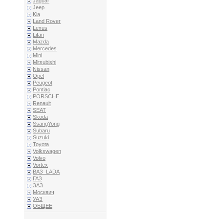
Jaguar
Jeep
Kia
Land Rover
Lexus
Lifan
Mazda
Mercedes
Mini
Mitsubishi
Nissan
Opel
Peugeot
Pontiac
PORSCHE
Renault
SEAT
Skoda
SsangYong
Subaru
Suzuki
Toyota
Volkswagen
Volvo
Vortex
ВАЗ_LADA
ГАЗ
ЗАЗ
Москвич
УАЗ
ОБЩЕЕ