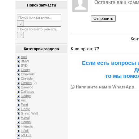
Поиск запчасти
Отправить
Кон
К-во пр-ов: 73
Категории раздела
Audi
BMW
Если есть вопросы 
BYD
д
Chery
Chevrolet
то мы помо
Chrysler
Citroen
(2)
Напишите нам в WhatsApp
Daewoo
Daihatsu
Dodge
Fiat
Ford
Geely
Great_Wall
Haval
Honda
Hyundai
Infiniti
IVECO