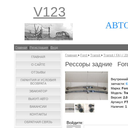
V123
АВТ
Главная
|
Регистрация
|
Вход
Главная
»
Ford
»
Transit
»
Transit ( FA ) ( 20
ГЛАВНАЯ
Рессоры задние Ford 
О САЙТЕ
ОТЗЫВЫ
Внутренний
ГАРАНТИЯ И УСЛОВИЯ
ВОЗВРАТА
запчасти
:
6
Марка
:
For
ЭВАКУАТОР
Модель
:
Tra
Версия
:
2.0
ВЫКУП АВТО
Артикул
:
F
ВАКАНСИИ
Наличие
:
1
КОНТАКТЫ
ОБРАТНАЯ СВЯЗЬ
Войдите: