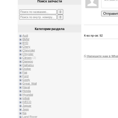
Поиск запчасти
Отправи
Категории раздела
Audi
К-во пр-ов: 92
BMW
BYD
Chery
Chevrolet
Chrysler
Напишите нам в Wha
Citroen
(2)
Daewoo
Daihatsu
Dodge
Fiat
Ford
Geely
Great_Wall
Haval
Honda
Hyundai
Infiniti
IVECO
Jaguar
Jeep
Kia
Land Rover