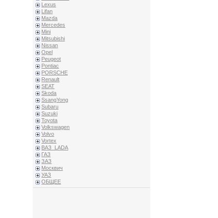
Lexus
Lifan
Mazda
Mercedes
Mini
Mitsubishi
Nissan
Opel
Peugeot
Pontiac
PORSCHE
Renault
SEAT
Skoda
SsangYong
Subaru
Suzuki
Toyota
Volkswagen
Volvo
Vortex
ВАЗ_LADA
ГАЗ
ЗАЗ
Москвич
УАЗ
ОБЩЕЕ