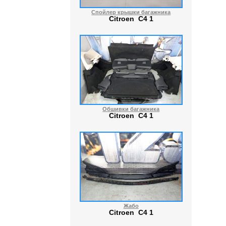
Спойлер крышки багажника
Citroen C4 1
Обшивки багажника
Citroen C4 1
Жабо
Citroen C4 1