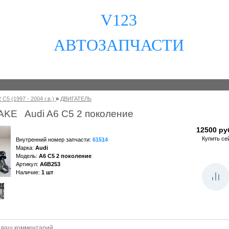
V123
АВТОЗАПЧАСТИ
 C5 (1997 - 2004 г.в.)
»
ДВИГАТЕЛЬ
 AKE Audi A6 C5 2 поколение
12500 ру
Купить се
Внутренний номер запчасти
:
61514
Марка
:
Audi
Модель
:
A6 C5 2 поколение
Артикул
:
A6B253
Наличие
:
1
шт