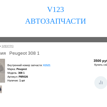
V123
АВТОЗАПЧАСТИ
»
ЭЛЕКТРО
ния Peugeot 308 1
3500 ру
Купить се
Внутренний номер запчасти
:
61521
Марка
:
Peugeot
Модель
:
308 1
Артикул
:
P8R026
Наличие
:
1
шт