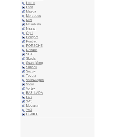
Lexus
Lifan
Mazda
Mercedes
Mini
Mitsubishi
Nissan
Opel
Peugeot
Pontiac
PORSCHE
Renault
SEAT
Skoda
SsangYong
Subaru
Suzuki
Toyota
Volkswagen
Volvo
Vortex
ВАЗ_LADA
ГАЗ
ЗАЗ
Москвич
УАЗ
ОБЩЕЕ