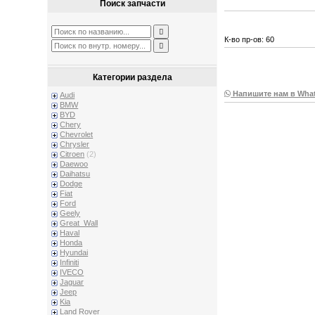
Поиск запчасти
К-во пр-ов: 60
Категории раздела
Напишите нам в Wha
Audi
BMW
BYD
Chery
Chevrolet
Chrysler
Citroen
(2)
Daewoo
Daihatsu
Dodge
Fiat
Ford
Geely
Great_Wall
Haval
Honda
Hyundai
Infiniti
IVECO
Jaguar
Jeep
Kia
Land Rover