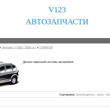
V123
АВТОЗАПЧАСТИ
»
Sportage 1 (1993 - 2006 г.в.)
»
ТОРМОЗА
Детали тормозной системы автомобиля.
Сортировка:
Производитель
·
Цена
·
Ма