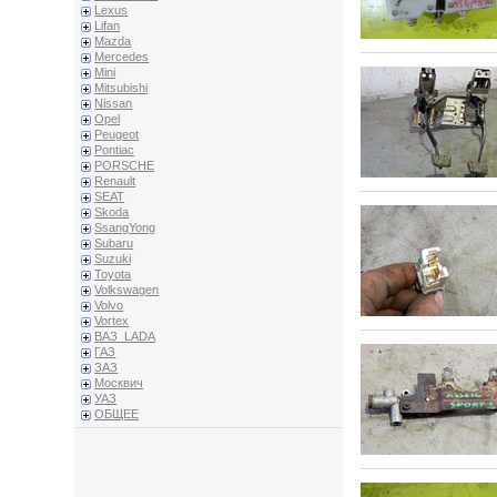
Lexus
Lifan
Mazda
Mercedes
Mini
Mitsubishi
Nissan
Opel
Peugeot
Pontiac
PORSCHE
Renault
SEAT
Skoda
SsangYong
Subaru
Suzuki
Toyota
Volkswagen
Volvo
Vortex
ВАЗ_LADA
ГАЗ
ЗАЗ
Москвич
УАЗ
ОБЩЕЕ