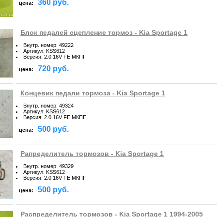
360 руб.
цена:
Блок педалей сцепление тормоз - Kia Sportage 1
Внутр. номер
:
49222
Артикул
:
KSS612
Версия
:
2.0 16V FE МКПП
720 руб.
цена:
Концевик педали тормоза - Kia Sportage 1
Внутр. номер
:
49324
Артикул
:
KSS612
Версия
:
2.0 16V FE МКПП
500 руб.
цена:
Рапределитель тормозов - Kia Sportage 1
Внутр. номер
:
49329
Артикул
:
KSS612
Версия
:
2.0 16V FE МКПП
500 руб.
цена:
Распределитель тормозов - Kia Sportage 1 1994-2005