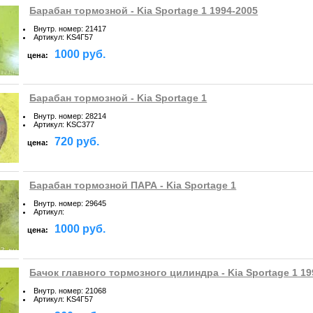
Барабан тормозной - Kia Sportage 1 1994-2005
Внутр. номер
:
21417
Артикул
:
KS4Г57
1000 руб.
цена:
Барабан тормозной - Kia Sportage 1
Внутр. номер
:
28214
Артикул
:
KSC377
720 руб.
цена:
Барабан тормозной ПАРА - Kia Sportage 1
Внутр. номер
:
29645
Артикул
:
1000 руб.
цена:
Бачок главного тормозного цилиндра - Kia Sportage 1 19
Внутр. номер
:
21068
Артикул
:
KS4Г57