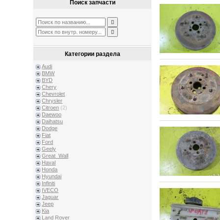
Поиск запчасти
Категории раздела
Audi
BMW
BYD
Chery
Chevrolet
Chrysler
Citroen
(2)
Daewoo
Daihatsu
Dodge
Fiat
Ford
Geely
Great_Wall
Haval
Honda
Hyundai
Infiniti
IVECO
Jaguar
Jeep
Kia
Land Rover