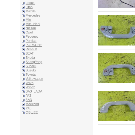
Lexus
Lifan
Mazda
Mercedes
Mini
Mitsubishi
Nissan
Opel
Peugeot
Pontiac
PORSCHE
Renault
SEAT
Skoda
SsangYong
Subaru
Suzuki
Toyota
Volkswagen
Volvo
Vortex
ВАЗ_LADA
ГАЗ
ЗАЗ
Москвич
УАЗ
ОБЩЕЕ