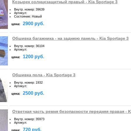
Козырек солнцезащитный правый - Kia Sportage 3
Внутр. номер
:
39639
Артикул
:
Состояние
:
Новый
2900 руб.
цена:
Обшивка багажника - на заднюю панель - Kia Sportage 3
Внутр. номер
:
36104
Артикул
:
1200 руб.
цена:
Обшивка пола - Kia Sportage 3
Внутр. номер
:
1932
Артикул
:
2500 руб.
цена:
Ответная часть ремня безопасности передняя правая - K
Внутр. номер
:
35973
Артикул
:
720 руб.
цена: