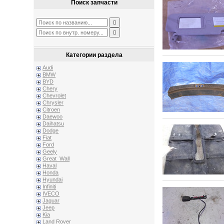
Поиск запчасти
Категории раздела
Audi
BMW
BYD
Chery
Chevrolet
Chrysler
Citroen
Daewoo
Daihatsu
Dodge
Fiat
Ford
Geely
Great_Wall
Haval
Honda
Hyundai
Infiniti
IVECO
Jaguar
Jeep
Kia
Land Rover