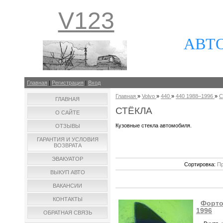
V123
АВТ
Главная
|
Регистрация
|
Вход
Главная
»
Volvo
»
440
»
440 1988–1996
»
С
ГЛАВНАЯ
СТЁКЛА
О САЙТЕ
Кузовные стекла автомобиля.
ОТЗЫВЫ
ГАРАНТИЯ И УСЛОВИЯ
ВОЗВРАТА
ЭВАКУАТОР
Сортировка:
Пр
ВЫКУП АВТО
ВАКАНСИИ
КОНТАКТЫ
Форточ
1996
ОБРАТНАЯ СВЯЗЬ