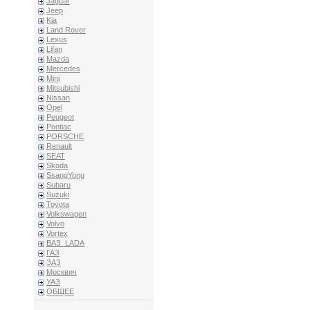
Jaguar
Jeep
Kia
Land Rover
Lexus
Lifan
Mazda
Mercedes
Mini
Mitsubishi
Nissan
Opel
Peugeot
Pontiac
PORSCHE
Renault
SEAT
Skoda
SsangYong
Subaru
Suzuki
Toyota
Volkswagen
Volvo
Vortex
ВАЗ_LADA
ГАЗ
ЗАЗ
Москвич
УАЗ
ОБЩЕЕ