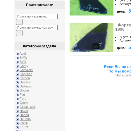
Внутр.
Артику
Поиск запчасти
5
цена:
Форточ
1996
Внутр.
Артику
Категории раздела
5
цена:
Audi
BMW
BYD
Chery
Если Вы не н
Chevrolet
то мы пом
Chrysler
Напишите
Citroen
Daewoo
Daihatsu
Dodge
Fiat
Ford
Geely
Great_Wall
Haval
Honda
Hyundai
Infiniti
IVECO