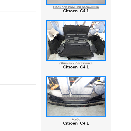
Спойлер крышки багажника
Citroen C4 1
Обшивки багажника
Citroen C4 1
Жабо
Citroen C4 1