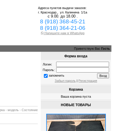
Адреса пунктов выдачи заказов:
г. Краснодар.,
ул. Калинина 1/1а
с 9.00. до 18.00 .
8 (918) 368-45-21
8 (918) 364-21-06
Напишите нам в WhatsApp
Приветствую Вас
Гость
Форма входа
Логин:
Пароль:
запомнить
Забыл пароль
|
Регистрация
Корзина
Ваша корзина пуста
НОВЫЕ ТОВАРЫ
рка
·
модель
·
Состояние