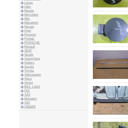
Lexus
Lifan
Mazda
Mercedes
Mini
Mitsubishi
Nissan
Opel
Peugeot
Pontiac
PORSCHE
Renault
SEAT
Skoda
SsangYong
Subaru
Suzuki
Toyota
Volkswagen
Volvo
Vortex
ВАЗ_LADA
ГАЗ
ЗАЗ
Москвич
УАЗ
ОБЩЕЕ