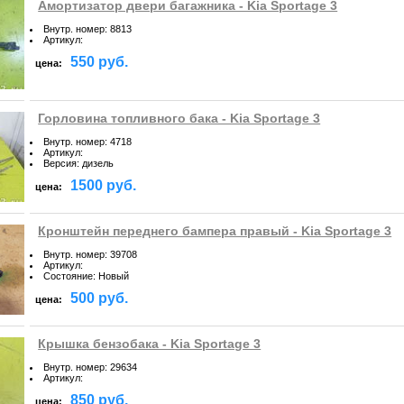
Амортизатор двери багажника - Kia Sportage 3
Внутр. номер
:
8813
Артикул
:
550 руб.
цена:
Горловина топливного бака - Kia Sportage 3
Внутр. номер
:
4718
Артикул
:
Версия
:
дизель
1500 руб.
цена:
Кронштейн переднего бампера правый - Kia Sportage 3
Внутр. номер
:
39708
Артикул
:
Состояние
:
Новый
500 руб.
цена:
Крышка бензобака - Kia Sportage 3
Внутр. номер
:
29634
Артикул
:
850 руб.
цена: