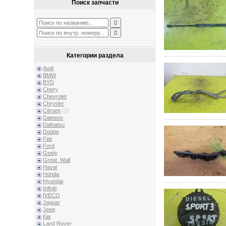
Поиск запчасти
Категории раздела
Audi
BMW
BYD
Chery
Chevrolet
Chrysler
Citroen
(2)
Daewoo
Daihatsu
Dodge
Fiat
Ford
Geely
Great_Wall
Haval
Honda
Hyundai
Infiniti
IVECO
Jaguar
Jeep
Kia
Land Rover