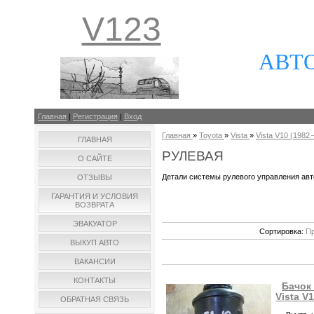
V123
АВТ
Главная
|
Регистрация
|
Вход
Главная
»
Toyota
»
Vista
»
Vista V10 (1982 –
ГЛАВНАЯ
РУЛЕВАЯ
О САЙТЕ
Детали системы рулевого управления ав
ОТЗЫВЫ
ГАРАНТИЯ И УСЛОВИЯ
ВОЗВРАТА
ЭВАКУАТОР
Сортировка:
Пр
ВЫКУП АВТО
ВАКАНСИИ
КОНТАКТЫ
Бачок
Vista V
ОБРАТНАЯ СВЯЗЬ