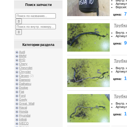
Внутр. 
Артику
Поиск запчасти
Версия
:
7
цена:
Трубка
Внутр. 
Артику
9
цена:
Категории раздела
Audi
BMW
BYD
Трубка
Chery
Chevrolet
Внутр. 
Артику
Chrysler
Citroen
(2)
1
цена:
Daewoo
Daihatsu
Dodge
Fiat
Ford
Трубка
Geely
Внутр. 
Great_Wall
Артику
Haval
Honda
1
цена:
Hyundai
Infiniti
IVECO