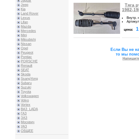
Jaguar
Тяга р
Jeep
Kia
1982-19
Land Rover
Внутр. 
Lexus
Артику
Lifan
Mazda
1
цена:
Mercedes
Mini
Mitsubishi
Nissan
Opel
Если Вы не н
Peugeot
то мы пом
Pontiac
Напишите
PORSCHE
Renault
SEAT
Skoda
SsangYong
Subaru
Suzuki
Toyota
Volkswagen
Volvo
Vortex
ВАЗ_LADA
ГАЗ
ЗАЗ
Москвич
УАЗ
ОБЩЕЕ