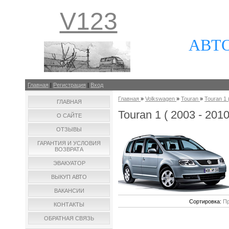
V123
АВТ
Главная
|
Регистрация
|
Вход
Главная
»
Volkswagen
»
Touran
»
Touran 1 (
ГЛАВНАЯ
Touran 1 ( 2003 - 2010 
О САЙТЕ
ОТЗЫВЫ
ГАРАНТИЯ И УСЛОВИЯ
ВОЗВРАТА
ЭВАКУАТОР
ВЫКУП АВТО
ВАКАНСИИ
Сортировка:
Пр
КОНТАКТЫ
ОБРАТНАЯ СВЯЗЬ