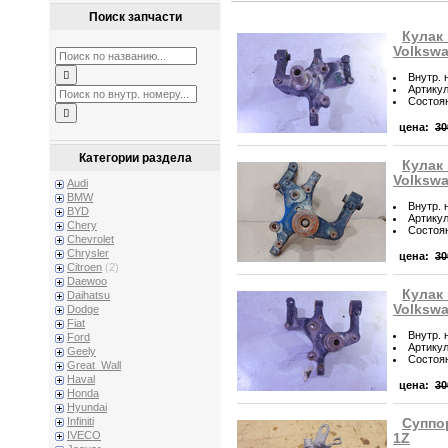
Поиск запчасти
Кулак
Volkswa
Внутр. 
Артику
Состоя
цена:
30
Категории раздела
Кулак
Volkswa
Audi
BMW
Внутр. 
BYD
Артику
Chery
Состоя
Chevrolet
Chrysler
цена:
30
Citroen
(2)
Daewoo
Кулак
Daihatsu
Volkswa
Dodge
Fiat
Внутр. 
Ford
Артику
Geely
Состоя
Great_Wall
Haval
цена:
30
Honda
Hyundai
Infiniti
Суппор
IVECO
1Z