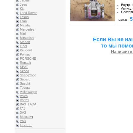
Jaguar
Jeep
Внутр. 
Артику
Kia
Состоя
Land Rover
Lexus
5
цена:
Lifan
Mazda
Mercedes
Mini
Mitsubishi
Если Вы не на
Nissan
то мы помо
Opel
Peugeot
Напишите 
Pontiac
PORSCHE
Renault
SEAT
Skoda
SsangYong
Subaru
Suzuki
Toyota
Volkswagen
Volvo
Vortex
ВАЗ_LADA
ГАЗ
ЗАЗ
Москвич
УАЗ
ОБЩЕЕ