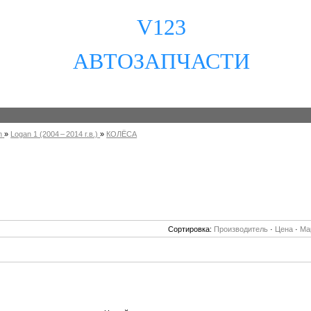
V123
АВТОЗАПЧАСТИ
n
»
Logan 1 (2004 – 2014 г.в.)
»
КОЛЁСА
Сортировка:
Производитель
·
Цена
·
Ма