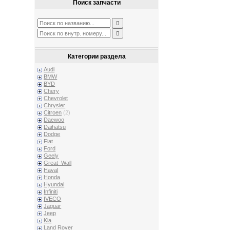
Поиск запчасти
Категории раздела
Audi
BMW
BYD
Chery
Chevrolet
Chrysler
Citroen
(2)
Daewoo
Daihatsu
Dodge
Fiat
Ford
Geely
Great_Wall
Haval
Honda
Hyundai
Infiniti
IVECO
Jaguar
Jeep
Kia
Land Rover