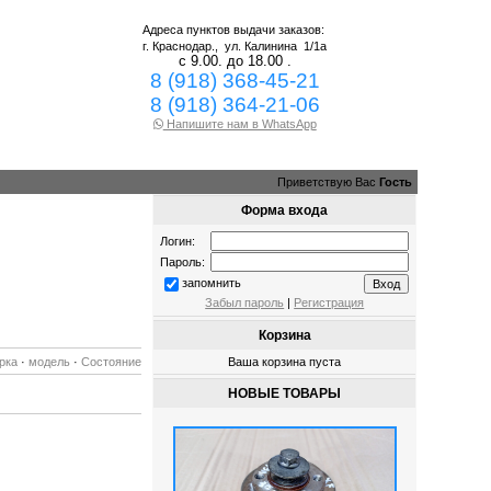
Адреса пунктов выдачи заказов:
г. Краснодар.,
ул. Калинина 1/1а
с 9.00. до 18.00 .
8 (918) 368-45-21
8 (918) 364-21-06
Напишите нам в WhatsApp
Приветствую Вас
Гость
Форма входа
Логин:
Пароль:
запомнить
Забыл пароль
|
Регистрация
Корзина
рка
·
модель
·
Состояние
Ваша корзина пуста
НОВЫЕ ТОВАРЫ