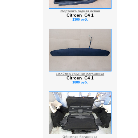
Форточка задняя левая
Citroen C4 1
1300 руб.
Спойлер крышки багажника
Citroen C4 1
1800 руб.
Обшивки багажника