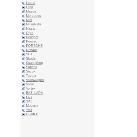
Lexus
Lifan
Mazda
Mercedes
Mini
Mitsubishi
Nissan
Opel
Peugeot
Pontiac
PORSCHE
Renault
SEAT
Skoda
SsangYong
Subaru
Suzuki
Toyota
Volkswagen
Volvo
Vortex
ВАЗ_LADA
ГАЗ
ЗАЗ
Москвич
УАЗ
ОБЩЕЕ