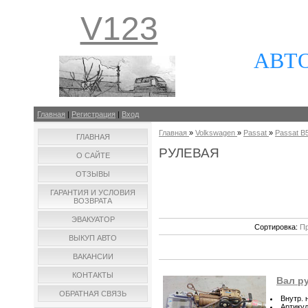
V123
АВТ
Главная
|
Регистрация
|
Вход
Главная
»
Volkswagen
»
Passat
»
Passat B5
ГЛАВНАЯ
РУЛЕВАЯ
О САЙТЕ
ОТЗЫВЫ
ГАРАНТИЯ И УСЛОВИЯ
ВОЗВРАТА
ЭВАКУАТОР
Сортировка:
Пр
ВЫКУП АВТО
ВАКАНСИИ
КОНТАКТЫ
Вал ру
ОБРАТНАЯ СВЯЗЬ
Внутр. 
Артику