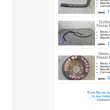
Версия
:
Состоя
7
цена:
Трубк
Passat 
Внутр. 
Артику
Версия
:
1
цена:
Шкив 
Passat 
Внутр. 
Артику
Версия
:
Состоя
5
цена:
Если Вы не н
то мы пом
Напишите