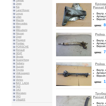
Jaguar
Кронш
Jeep
Kia
Passat 
Land Rover
Внутр. 
Lexus
Артику
Lifan
Версия
:
Mazda
Mercedes
8
цена:
Mini
Mitsubishi
Nissan
Рейка 
Opel
Peugeot
Внутр. 
Артику
Pontiac
Версия
:
PORSCHE
Renault
7
цена:
SEAT
Skoda
SsangYong
Subaru
Рейка 
Suzuki
Toyota
Внутр. 
Артику
Volkswagen
Версия
:
Volvo
Vortex
1
цена:
ВАЗ_LADA
ГАЗ
ЗАЗ
Москвич
Трубк
УАЗ
Passat 
ОБЩЕЕ
Внутр. 
Артику