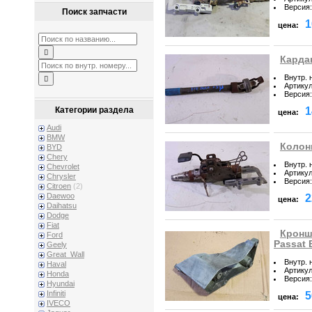
Версия
:
Поиск запчасти
1
цена:
Кардан
Внутр. 
Артику
Версия
:
1
Категории раздела
цена:
Audi
BMW
Колонк
BYD
Chery
Внутр. 
Chevrolet
Артику
Chrysler
Версия
:
Citroen
(2)
Daewoo
2
цена:
Daihatsu
Dodge
Fiat
Кронш
Ford
Passat 
Geely
Great_Wall
Внутр. 
Haval
Артику
Honda
Версия
:
Hyundai
Infiniti
5
цена:
IVECO