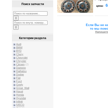
Поиск запчасти
6
цена:
Если Вы не н
то мы пом
Напишите
Категории раздела
Audi
BMW
BYD
Chery
Chevrolet
Chrysler
Citroen
(2)
Daewoo
Daihatsu
Dodge
Fiat
Ford
Geely
Great_Wall
Haval
Honda
Hyundai
Infiniti
IVECO