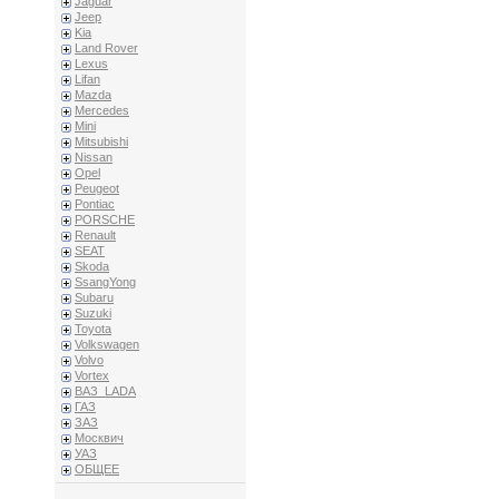
Jaguar
Jeep
Kia
Land Rover
Lexus
Lifan
Mazda
Mercedes
Mini
Mitsubishi
Nissan
Opel
Peugeot
Pontiac
PORSCHE
Renault
SEAT
Skoda
SsangYong
Subaru
Suzuki
Toyota
Volkswagen
Volvo
Vortex
ВАЗ_LADA
ГАЗ
ЗАЗ
Москвич
УАЗ
ОБЩЕЕ