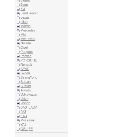
Jaguar
Jeep
Kia
Land Rover
Lexus
Lifan
Mazda
Mercedes
Mini
Mitsubishi
Nissan
Opel
Peugeot
Pontiac
PORSCHE
Renault
SEAT
Skoda
SsangYong
Subaru
Suzuki
Toyota
Volkswagen
Volvo
Vortex
ВАЗ_LADA
ГАЗ
ЗАЗ
Москвич
УАЗ
ОБЩЕЕ