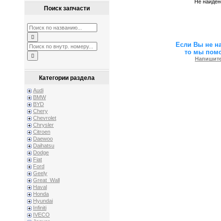
Не найден
Поиск запчасти
Если Вы не н
то мы пом
Напишите
Категории раздела
Audi
BMW
BYD
Chery
Chevrolet
Chrysler
Citroen
Daewoo
Daihatsu
Dodge
Fiat
Ford
Geely
Great_Wall
Haval
Honda
Hyundai
Infiniti
IVECO