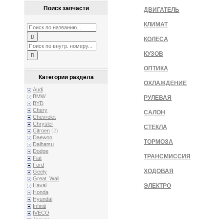
Поиск запчасти
ДВИГАТЕЛЬ
КЛИМАТ
КОЛЕСА
КУЗОВ
ОПТИКА
Категории раздела
ОХЛАЖДЕНИЕ
Audi
BMW
РУЛЕВАЯ
BYD
Chery
САЛОН
Chevrolet
Chrysler
СТЕКЛА
Citroen
(2)
Daewoo
ТОРМОЗА
Daihatsu
Dodge
ТРАНСМИССИЯ
Fiat
Ford
ХОДОВАЯ
Geely
Great_Wall
Haval
ЭЛЕКТРО
Honda
Hyundai
Infiniti
IVECO