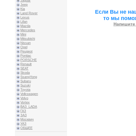
Jaguar
Jeep
Kia
Если Вы не на
Land Rover
то мы помо
Lexus
Lifan
Напишите 
Mazda
Mercedes
Mini
Mitsubishi
Nissan
Opel
Peugeot
Pontiac
PORSCHE
Renault
SEAT
Skoda
SsangYong
Subaru
Suzuki
Toyota
Volkswagen
Volvo
Vortex
ВАЗ_LADA
ГАЗ
ЗАЗ
Москвич
УАЗ
ОБЩЕЕ