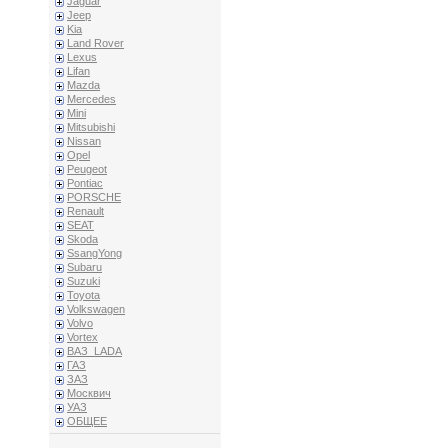
Jaguar
Jeep
Kia
Land Rover
Lexus
Lifan
Mazda
Mercedes
Mini
Mitsubishi
Nissan
Opel
Peugeot
Pontiac
PORSCHE
Renault
SEAT
Skoda
SsangYong
Subaru
Suzuki
Toyota
Volkswagen
Volvo
Vortex
ВАЗ_LADA
ГАЗ
ЗАЗ
Москвич
УАЗ
ОБЩЕЕ