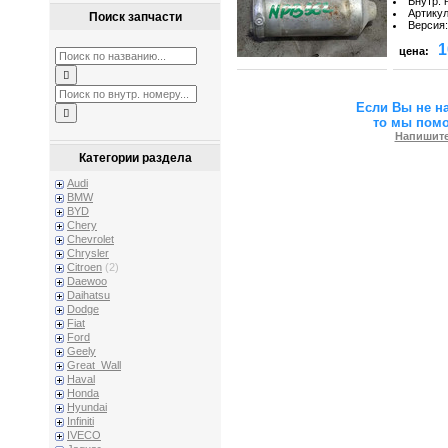
Внутр. 
Артику
Поиск запчасти
Версия
:
1
цена:
Если Вы не н
то мы пом
Напишите
Категории раздела
Audi
BMW
BYD
Chery
Chevrolet
Chrysler
Citroen
(2)
Daewoo
Daihatsu
Dodge
Fiat
Ford
Geely
Great_Wall
Haval
Honda
Hyundai
Infiniti
IVECO