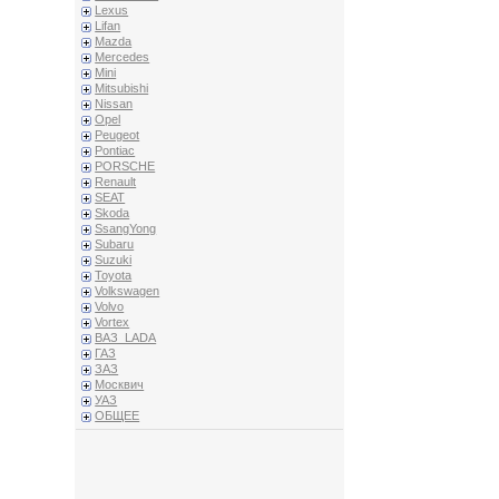
Lexus
Lifan
Mazda
Mercedes
Mini
Mitsubishi
Nissan
Opel
Peugeot
Pontiac
PORSCHE
Renault
SEAT
Skoda
SsangYong
Subaru
Suzuki
Toyota
Volkswagen
Volvo
Vortex
ВАЗ_LADA
ГАЗ
ЗАЗ
Москвич
УАЗ
ОБЩЕЕ