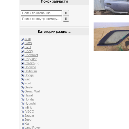
Поиск запчасти
Категории раздела
Audi
BMW
BYD
Chery
Chevrolet
Chrysler
Citroen
(2)
Daewoo
Daihatsu
Dodge
Fiat
Ford
Geely
Great_Wall
Haval
Honda
Hyundai
Infiniti
IVECO
Jaguar
Jeep
Kia
Land Rover