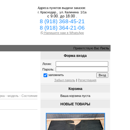
Адреса пунктов выдачи заказов:
г. Краснодар.,
ул. Калинина 1/1а
с 9.00. до 18.00 .
8 (918) 368-45-21
8 (918) 364-21-06
Напишите нам в WhatsApp
Приветствую Вас
Гость
Форма входа
Логин:
Пароль:
запомнить
Забыл пароль
|
Регистрация
Корзина
рка
·
модель
·
Состояние
Ваша корзина пуста
НОВЫЕ ТОВАРЫ