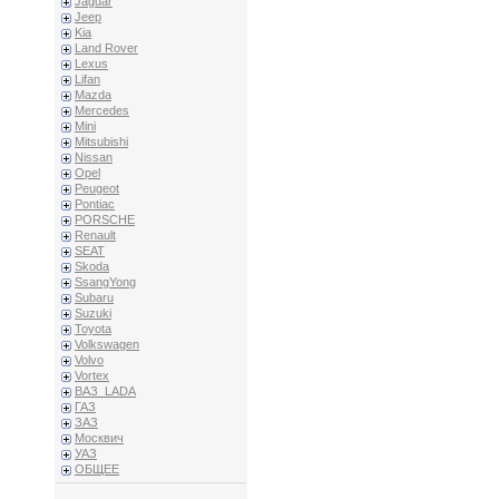
Jaguar
Jeep
Kia
Land Rover
Lexus
Lifan
Mazda
Mercedes
Mini
Mitsubishi
Nissan
Opel
Peugeot
Pontiac
PORSCHE
Renault
SEAT
Skoda
SsangYong
Subaru
Suzuki
Toyota
Volkswagen
Volvo
Vortex
ВАЗ_LADA
ГАЗ
ЗАЗ
Москвич
УАЗ
ОБЩЕЕ