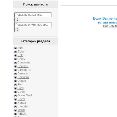
Поиск запчасти
Если Вы не н
то мы пом
Напишите
Категории раздела
Audi
BMW
BYD
Chery
Chevrolet
Chrysler
Citroen
(2)
Daewoo
Daihatsu
Dodge
Fiat
Ford
Geely
Great_Wall
Haval
Honda
Hyundai
Infiniti
IVECO