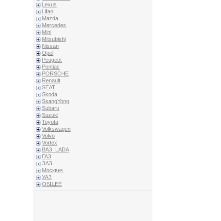
Lexus
Lifan
Mazda
Mercedes
Mini
Mitsubishi
Nissan
Opel
Peugeot
Pontiac
PORSCHE
Renault
SEAT
Skoda
SsangYong
Subaru
Suzuki
Toyota
Volkswagen
Volvo
Vortex
ВАЗ_LADA
ГАЗ
ЗАЗ
Москвич
УАЗ
ОБЩЕЕ