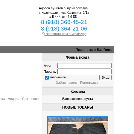
Адреса пунктов выдачи заказов:
г. Краснодар.,
ул. Калинина 1/1а
с 9.00. до 18.00 .
8 (918) 368-45-21
8 (918) 364-21-06
Напишите нам в WhatsApp
Приветствую Вас
Гость
Форма входа
Логин:
Пароль:
запомнить
Забыл пароль
|
Регистрация
Корзина
рка
·
модель
·
Состояние
Ваша корзина пуста
НОВЫЕ ТОВАРЫ