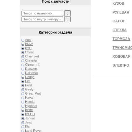
Поиск запчасти
КУЗОВ
РУЛЕВАЯ
САЛОН
СТЁКЛА
Категории раздела
ТОРМОЗА
Audi
BMW
ТРАНСМИ
BYD
Chery
Chevrolet
ХОДОВАЯ
Chrysler
Citroen
(2)
ЭЛЕКТРО
Daewoo
Daihatsu
Dodge
Fiat
Ford
Geely
Great_Wall
Haval
Honda
Hyundai
Infiniti
IVECO
Jaguar
Jeep
Kia
Land Rover