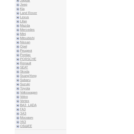
Jaguar
Jeep
Kia
Land Rover
Lexus
Lifan
Mazda
Mercedes
Mini
Mitsubishi
Nissan
Opel
Peugeot
Pontiac
PORSCHE
Renault
SEAT
Skoda
SsangYong
Subaru
Suzuki
Toyota
Volkswagen
Volvo
Vortex
ВАЗ_LADA
ГАЗ
ЗАЗ
Москвич
УАЗ
ОБЩЕЕ