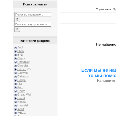
Поиск запчасти
Сортировка:
Пр
Категории раздела
Не найдено
Audi
BMW
BYD
Chery
Chevrolet
Chrysler
Если Вы не на
Citroen
(2)
Daewoo
то мы помо
Daihatsu
Напишите 
Dodge
Fiat
Ford
Geely
Great_Wall
Haval
Honda
Hyundai
Infiniti
IVECO