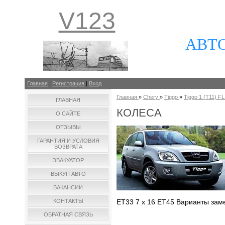
V123
АВТ
Главная
|
Регистрация
|
Вход
Главная
»
Chery
»
Tiggo
»
Tiggo 1 (T11) FL 
ГЛАВНАЯ
КОЛЕСА
О САЙТЕ
ОТЗЫВЫ
ГАРАНТИЯ И УСЛОВИЯ
ВОЗВРАТА
ЭВАКУАТОР
ВЫКУП АВТО
ВАКАНСИИ
КОНТАКТЫ
ET33 7 x 16 ET45 Варианты заме
ОБРАТНАЯ СВЯЗЬ