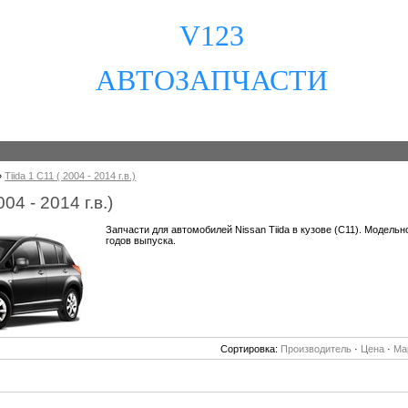
V123
АВТОЗАПЧАСТИ
»
Tiida 1 C11 ( 2004 - 2014 г.в.)
004 - 2014 г.в.)
Запчасти для автомобилей Nissan Tiida в кузове (C11). Модельн
годов выпуска.
Сортировка:
Производитель
·
Цена
·
Ма