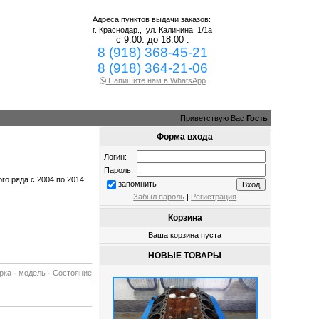
Адреса пунктов выдачи заказов:
г. Краснодар.,
ул. Калинина 1/1а
с 9.00. до 18.00 .
8 (918) 368-45-21
8 (918) 364-21-06
Напишите нам в WhatsApp
Приветствую Вас
Гость
Форма входа
Логин:
Пароль:
ого ряда с 2004 по 2014
запомнить
Забыл пароль
|
Регистрация
Корзина
Ваша корзина пуста
НОВЫЕ ТОВАРЫ
рка
·
модель
·
Состояние