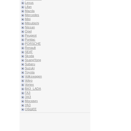
Lexus
Lifan
Mazda
Mercedes
Mini
Mitsubishi
Nissan
Opel
Peugeot
Pontiac
PORSCHE
Renault
SEAT
Skoda
SsangYong
Subaru
Suzuki
Toyota
Volkswagen
Volvo
Vortex
ВАЗ_LADA
ГАЗ
ЗАЗ
Москвич
УАЗ
ОБЩЕЕ