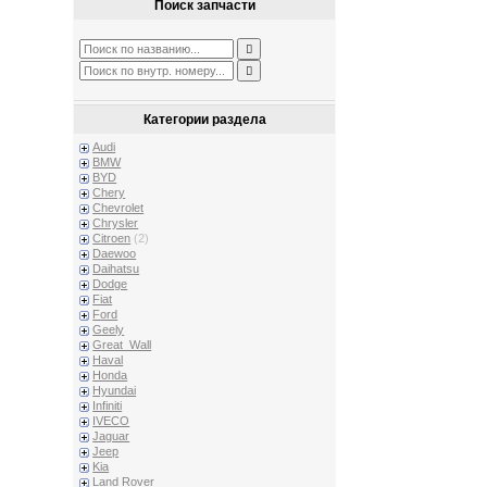
Поиск запчасти
Категории раздела
Audi
BMW
BYD
Chery
Chevrolet
Chrysler
Citroen
(2)
Daewoo
Daihatsu
Dodge
Fiat
Ford
Geely
Great_Wall
Haval
Honda
Hyundai
Infiniti
IVECO
Jaguar
Jeep
Kia
Land Rover