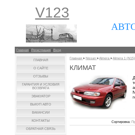
V123
АВТ
Главная
|
Регистрация
|
Вход
Главная
»
Nissan
»
Almera
»
Almera 1 (N15)
ГЛАВНАЯ
КЛИМАТ
О САЙТЕ
ОТЗЫВЫ
Д
т
ГАРАНТИЯ И УСЛОВИЯ
а
ВОЗВРАТА
N
ЭВАКУАТОР
г
ВЫКУП АВТО
ВАКАНСИИ
КОНТАКТЫ
Сортировка:
Пр
ОБРАТНАЯ СВЯЗЬ