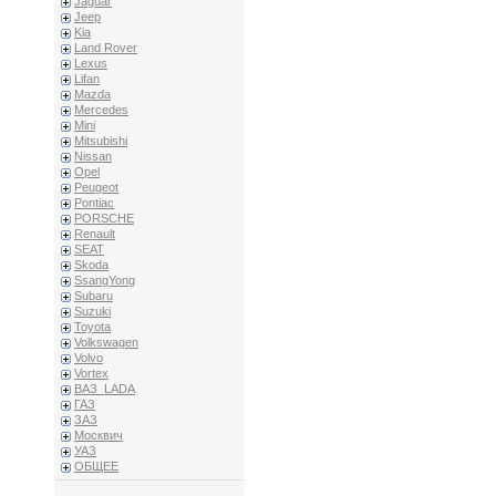
Jaguar
Jeep
Kia
Land Rover
Lexus
Lifan
Mazda
Mercedes
Mini
Mitsubishi
Nissan
Opel
Peugeot
Pontiac
PORSCHE
Renault
SEAT
Skoda
SsangYong
Subaru
Suzuki
Toyota
Volkswagen
Volvo
Vortex
ВАЗ_LADA
ГАЗ
ЗАЗ
Москвич
УАЗ
ОБЩЕЕ