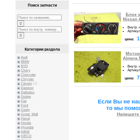
Поиск запчасти
Блок 
Nissan 
Внутр. 
Артику
1
цена:
Категории раздела
Мотор
Audi
Almera 
BMW
BYD
Внутр. 
Артику
Chery
Chevrolet
7
цена:
Chrysler
Citroen
(2)
Daewoo
Daihatsu
Dodge
Если Вы не на
Fiat
Ford
то мы помо
Geely
Напишите 
Great_Wall
Haval
Honda
Hyundai
Infiniti
IVECO