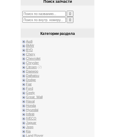
Поиск запчасти
Категории раздела
Audi
BMW
BYD
Chery
Chevrolet
Chrysler
Citroen
(2)
Daewoo
Daihatsu
Dodge
Fiat
Ford
Geely
Great_Wall
Haval
Honda
Hyundai
Infiniti
IVECO
Jaguar
Jeep
Kia
Land Rover