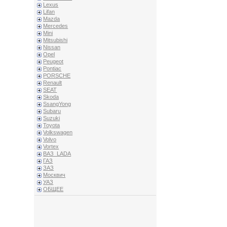
Lexus
Lifan
Mazda
Mercedes
Mini
Mitsubishi
Nissan
Opel
Peugeot
Pontiac
PORSCHE
Renault
SEAT
Skoda
SsangYong
Subaru
Suzuki
Toyota
Volkswagen
Volvo
Vortex
ВАЗ_LADA
ГАЗ
ЗАЗ
Москвич
УАЗ
ОБЩЕЕ