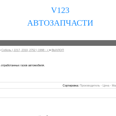
V123
АВТОЗАПЧАСТИ
»
Соболь ( 2217, 2310, 2752 ) 1998 - <
»
ВЫХЛОП
 отработанных газов автомобиля.
Сортировка:
Производитель
·
Цена
·
Ма