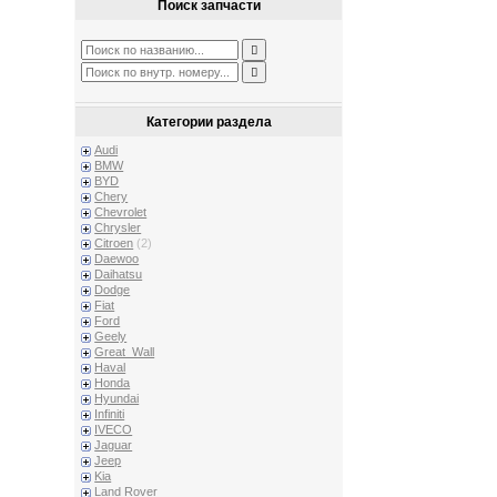
Поиск запчасти
Категории раздела
Audi
BMW
BYD
Chery
Chevrolet
Chrysler
Citroen
(2)
Daewoo
Daihatsu
Dodge
Fiat
Ford
Geely
Great_Wall
Haval
Honda
Hyundai
Infiniti
IVECO
Jaguar
Jeep
Kia
Land Rover