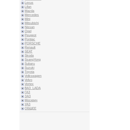
Lexus
Lifan
Mazda
Mercedes
Mini
Mitsubishi
Nissan
Opel
Peugeot
Pontiac
PORSCHE
Renault
SEAT
Skoda
SsangYong
Subaru
Suzuki
Toyota
Volkswagen
Volvo
Vortex
ВАЗ_LADA
ГАЗ
ЗАЗ
Москвич
УАЗ
ОБЩЕЕ