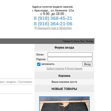
Адреса пунктов выдачи заказов:
г. Краснодар.,
ул. Калинина 1/1а
с 9.00. до 18.00 .
8 (918) 368-45-21
8 (918) 364-21-06
Напишите нам в WhatsApp
Приветствую Вас
Гость
Форма входа
Логин:
Пароль:
запомнить
Забыл пароль
|
Регистрация
Корзина
рка
·
модель
·
Состояние
Ваша корзина пуста
НОВЫЕ ТОВАРЫ