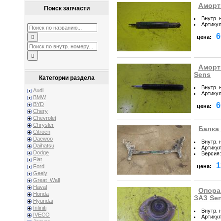
Аморт
Поиск запчасти
Внутр. 
Артику
6
цена:
Аморт
Sens
Категории раздела
Внутр. 
Audi
Артику
BMW
6
BYD
цена:
Chery
Chevrolet
Chrysler
Балка 
Citroen
Daewoo
Внутр. 
Daihatsu
Артику
Dodge
Версия
:
Fiat
1
цена:
Ford
Geely
Great_Wall
Haval
Опора
Honda
ЗАЗ Se
Hyundai
Infiniti
Внутр. 
IVECO
Артику