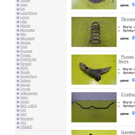
Jaguar
5
Jeep
цена:
Kia
Land Rover
Lexus
Пружи
Lifan
Mazda
Внутр. 
Mercedes
Артику
Mini
9
цена:
Mitsubishi
Nissan
Opel
Peugeot
Pontiac
Рычаг
PORSCHE
Sens
Renault
SEAT
Внутр. 
Skoda
Артику
SsangYong
8
цена:
Subaru
Suzuki
Toyota
Volkswagen
Стаби
Volvo
Vortex
Внутр. 
Артику
ВАЗ_LADA
ГАЗ
9
цена:
ЗАЗ
Москвич
УАЗ
ОБЩЕЕ
Цапфа