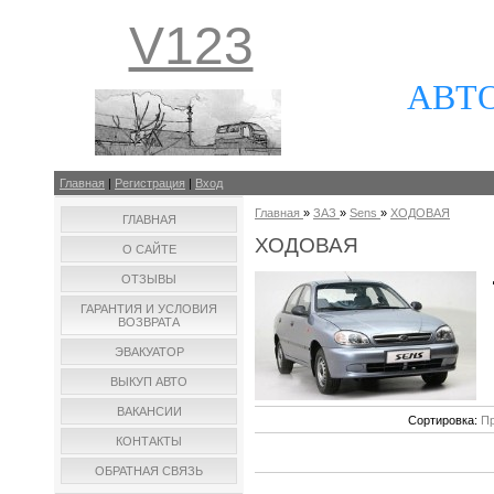
V123
АВТ
Главная
|
Регистрация
|
Вход
Главная
»
ЗАЗ
»
Sens
»
ХОДОВАЯ
ГЛАВНАЯ
ХОДОВАЯ
О САЙТЕ
ОТЗЫВЫ
ГАРАНТИЯ И УСЛОВИЯ
ВОЗВРАТА
ЭВАКУАТОР
ВЫКУП АВТО
ВАКАНСИИ
Сортировка:
Пр
КОНТАКТЫ
ОБРАТНАЯ СВЯЗЬ