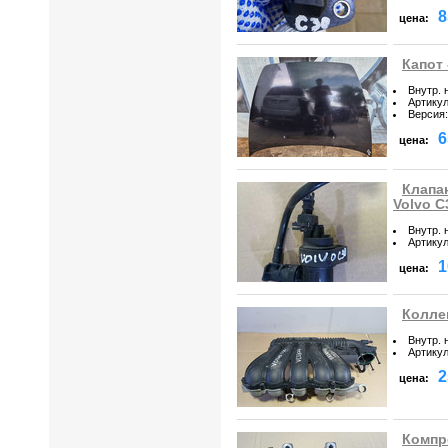
8
цена:
Капот 
Внутр. 
Артику
Версия
:
6
цена:
Клапа
Volvo C
Внутр. 
Артику
1
цена:
Коллек
Внутр. 
Артику
2
цена:
Компр