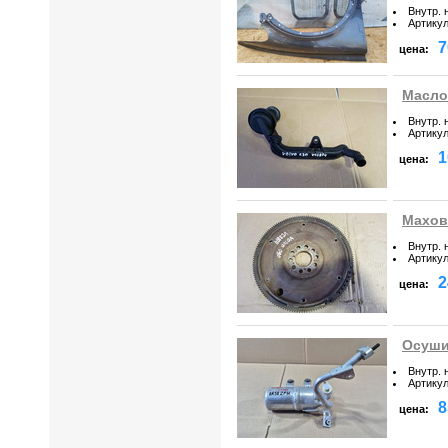
Внутр. 
Артику
7
цена:
Маслоз
Внутр. 
Артику
1
цена:
Махови
Внутр. 
Артику
2
цена:
Осуши
Внутр. 
Артику
8
цена: