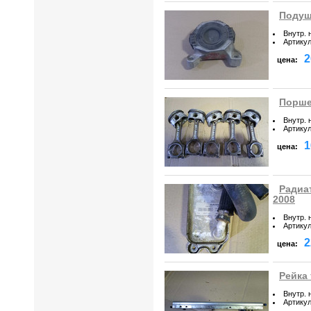
Подушк
Внутр. 
Артику
2
цена:
Поршен
Внутр. 
Артику
1
цена:
Радиа
2008
Внутр. 
Артику
2
цена:
Рейка 
Внутр. 
Артику