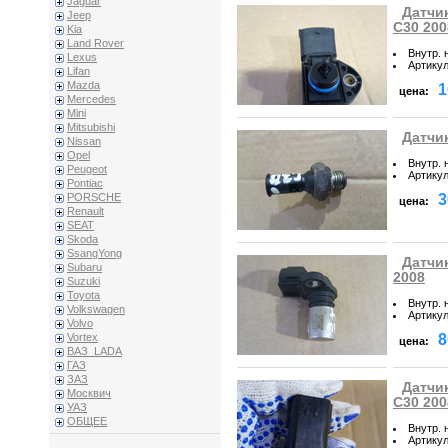
Jaguar
Датчи
Jeep
C30 200
Kia
Land Rover
Внутр. 
Lexus
Артику
Lifan
Mazda
1
цена:
Mercedes
Mini
Mitsubishi
Датчик
Nissan
Opel
Внутр. 
Peugeot
Артику
Pontiac
3
PORSCHE
цена:
Renault
SEAT
Skoda
SsangYong
Датчик
Subaru
2008
Suzuki
Toyota
Внутр. 
Volkswagen
Артику
Volvo
8
Vortex
цена:
ВАЗ_LADA
ГАЗ
ЗАЗ
Датчи
Москвич
C30 200
УАЗ
ОБЩЕЕ
Внутр. 
Артику