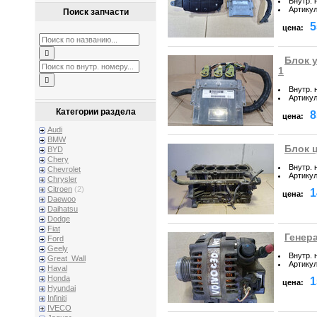
Внутр. 
Артику
Поиск запчасти
5
цена:
Блок у
1
Внутр. 
Артику
Категории раздела
8
цена:
Audi
BMW
Блок ц
BYD
Chery
Внутр. 
Chevrolet
Артику
Chrysler
Citroen
(2)
1
цена:
Daewoo
Daihatsu
Dodge
Fiat
Генера
Ford
Geely
Внутр. 
Great_Wall
Артику
Haval
Honda
1
цена:
Hyundai
Infiniti
IVECO