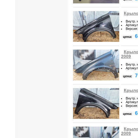
Крыло 
Внутр. 
Артику
Версия
:
6
цена:
Крыло 
2009
Внутр. 
Артику
7
цена:
Крыло 
Внутр. 
Артику
Версия
:
6
цена:
Крыло 
2009