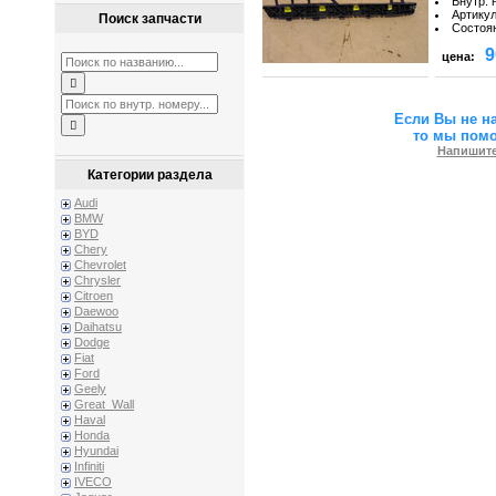
Внутр. 
Артику
Поиск запчасти
Состоя
9
цена:
Если Вы не н
то мы пом
Напишите
Категории раздела
Audi
BMW
BYD
Chery
Chevrolet
Chrysler
Citroen
Daewoo
Daihatsu
Dodge
Fiat
Ford
Geely
Great_Wall
Haval
Honda
Hyundai
Infiniti
IVECO