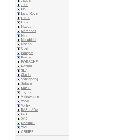
Jaguar
Jeep
Kia
Land Rover
Lexus
Lifan
Mazda
Mercedes
Mini
Mitsubishi
Nissan
Opel
Peugeot
Pontiac
PORSCHE
Renault
SEAT
Skoda
SsangYong
Subaru
Suzuki
Toyota
Volkswagen
Volvo
Vortex
ВАЗ_LADA
ГАЗ
ЗАЗ
Москвич
УАЗ
ОБЩЕЕ