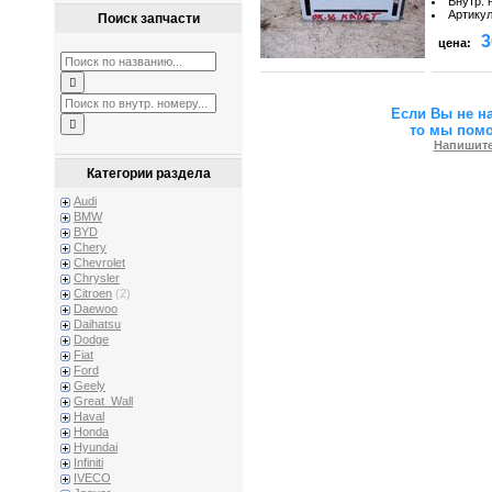
Внутр. 
Артику
Поиск запчасти
3
цена:
Если Вы не н
то мы пом
Напишите
Категории раздела
Audi
BMW
BYD
Chery
Chevrolet
Chrysler
Citroen
(2)
Daewoo
Daihatsu
Dodge
Fiat
Ford
Geely
Great_Wall
Haval
Honda
Hyundai
Infiniti
IVECO