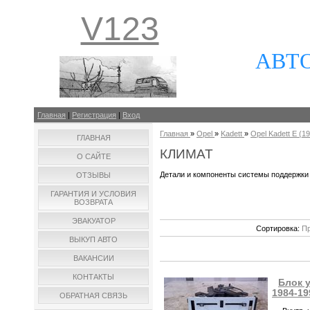
V123
АВТ
Главная
|
Регистрация
|
Вход
Главная
»
Opel
»
Kadett
»
Opel Kadett E (19
ГЛАВНАЯ
КЛИМАТ
О САЙТЕ
Детали и компоненты системы поддержки
ОТЗЫВЫ
ГАРАНТИЯ И УСЛОВИЯ
ВОЗВРАТА
ЭВАКУАТОР
Сортировка:
Пр
ВЫКУП АВТО
ВАКАНСИИ
КОНТАКТЫ
Блок у
1984-19
ОБРАТНАЯ СВЯЗЬ