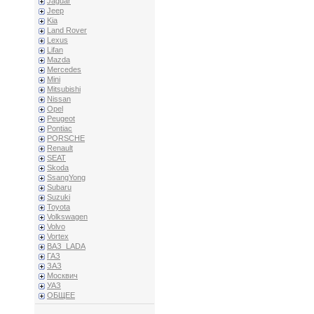
Jaguar
Jeep
Kia
Land Rover
Lexus
Lifan
Mazda
Mercedes
Mini
Mitsubishi
Nissan
Opel
Peugeot
Pontiac
PORSCHE
Renault
SEAT
Skoda
SsangYong
Subaru
Suzuki
Toyota
Volkswagen
Volvo
Vortex
ВАЗ_LADA
ГАЗ
ЗАЗ
Москвич
УАЗ
ОБЩЕЕ