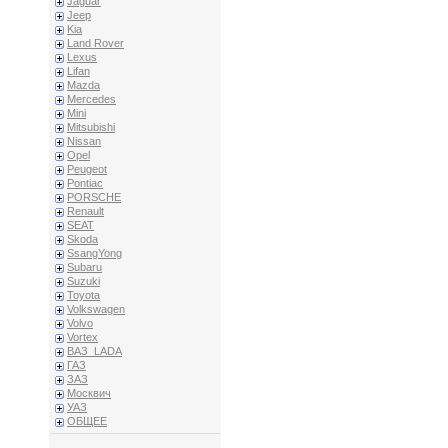
Jaguar
Jeep
Kia
Land Rover
Lexus
Lifan
Mazda
Mercedes
Mini
Mitsubishi
Nissan
Opel
Peugeot
Pontiac
PORSCHE
Renault
SEAT
Skoda
SsangYong
Subaru
Suzuki
Toyota
Volkswagen
Volvo
Vortex
ВАЗ_LADA
ГАЗ
ЗАЗ
Москвич
УАЗ
ОБЩЕЕ