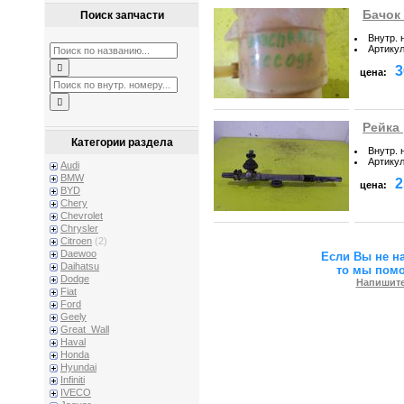
Бачок
Поиск запчасти
Внутр. 
Артику
3
цена:
Рейка
Категории раздела
Внутр. 
Артику
Audi
BMW
2
цена:
BYD
Chery
Chevrolet
Chrysler
Citroen
(2)
Daewoo
Если Вы не н
Daihatsu
то мы пом
Dodge
Напишите
Fiat
Ford
Geely
Great_Wall
Haval
Honda
Hyundai
Infiniti
IVECO