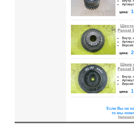
Внутр. 
Артику
1
цена:
Шесте
Passat 
Внутр. 
Артику
Версия
:
2
цена:
Шкив 
Passat 
Внутр. 
Артику
Версия
:
1
цена:
Если Вы не н
то мы пом
Напишите