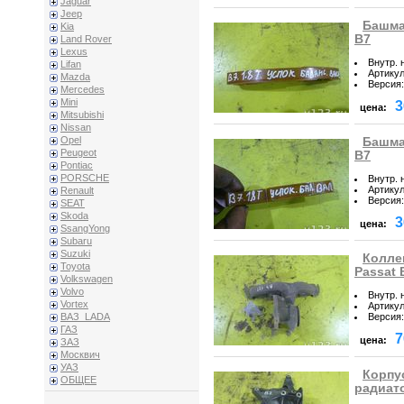
Jaguar
Jeep
Башма
Kia
B7
Land Rover
Lexus
Внутр. 
Lifan
Артику
Mazda
Версия
:
Mercedes
Mini
3
цена:
Mitsubishi
Nissan
Opel
Башма
Peugeot
B7
Pontiac
PORSCHE
Внутр. 
Артику
Renault
Версия
:
SEAT
Skoda
3
цена:
SsangYong
Subaru
Suzuki
Колле
Toyota
Passat 
Volkswagen
Volvo
Внутр. 
Vortex
Артику
Версия
:
ВАЗ_LADA
ГАЗ
7
цена:
ЗАЗ
Москвич
УАЗ
Корпу
ОБЩЕЕ
радиато