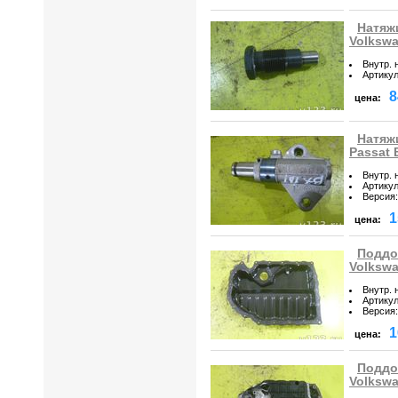
Натяж
Volkswa
Внутр. 
Артику
8
цена:
Натяж
Passat 
Внутр. 
Артику
Версия
:
1
цена:
Поддо
Volkswa
Внутр. 
Артику
Версия
:
1
цена:
Поддо
Volkswa