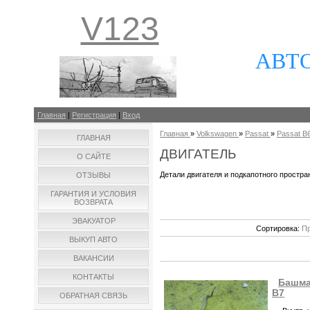
V123
АВТ
Главная
|
Регистрация
|
Вход
Главная
»
Volkswagen
»
Passat
»
Passat B6
ГЛАВНАЯ
ДВИГАТЕЛЬ
О САЙТЕ
Детали двигателя и подкапотного простра
ОТЗЫВЫ
ГАРАНТИЯ И УСЛОВИЯ
ВОЗВРАТА
ЭВАКУАТОР
Сортировка:
Пр
ВЫКУП АВТО
ВАКАНСИИ
КОНТАКТЫ
Башма
B7
ОБРАТНАЯ СВЯЗЬ