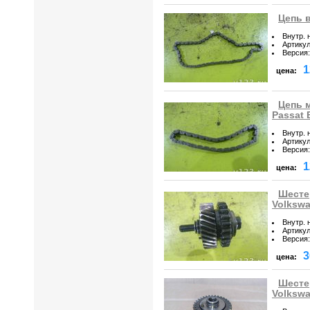
Цепь в
Внутр. 
Артику
Версия
:
1
цена:
Цепь 
Passat 
Внутр. 
Артику
Версия
:
1
цена:
Шесте
Volkswa
Внутр. 
Артику
Версия
:
3
цена:
Шесте
Volkswa