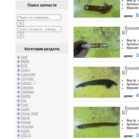
Внутр. 
Артику
Поиск запчасти
Версия
:
8
цена:
Башма
B7
Внутр. 
Артику
Версия
:
Категории раздела
3
цена:
Audi
BMW
BYD
Башма
Chery
B7
Chevrolet
Chrysler
Внутр. 
Citroen
(2)
Артику
Daewoo
Версия
:
Daihatsu
4
цена:
Dodge
Fiat
Ford
Башма
Geely
B7
Great_Wall
Haval
Внутр. 
Honda
Артику
Hyundai
Версия
:
Infiniti
3
IVECO
цена: