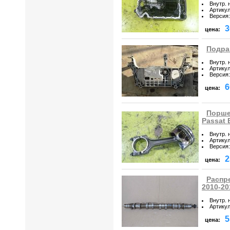
Внутр. 
Артику
Версия
:
3
цена:
Подра
Внутр. 
Артику
Версия
:
6
цена:
Порше
Passat 
Внутр. 
Артику
Версия
:
2
цена:
Распр
2010-20
Внутр. 
Артику
5
цена: