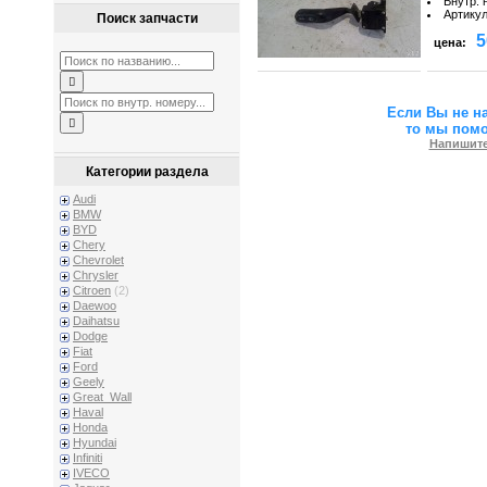
Внутр. 
Артику
Поиск запчасти
5
цена:
Если Вы не н
то мы пом
Напишите
Категории раздела
Audi
BMW
BYD
Chery
Chevrolet
Chrysler
Citroen
(2)
Daewoo
Daihatsu
Dodge
Fiat
Ford
Geely
Great_Wall
Haval
Honda
Hyundai
Infiniti
IVECO