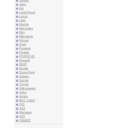
Jaguar
Jeep
Kia
Land Rover
Lexus
Lifan
Mazda
Mercedes
Mini
Mitsubishi
Nissan
Opel
Peugeot
Pontiac
PORSCHE
Renault
SEAT
Skoda
SsangYong
Subaru
Suzuki
Toyota
Volkswagen
Volvo
Vortex
ВАЗ_LADA
ГАЗ
ЗАЗ
Москвич
УАЗ
ОБЩЕЕ