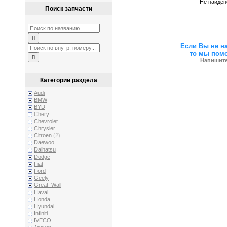
Не найден
Поиск запчасти
Если Вы не н
то мы пом
Напишите
Категории раздела
Audi
BMW
BYD
Chery
Chevrolet
Chrysler
Citroen
(2)
Daewoo
Daihatsu
Dodge
Fiat
Ford
Geely
Great_Wall
Haval
Honda
Hyundai
Infiniti
IVECO