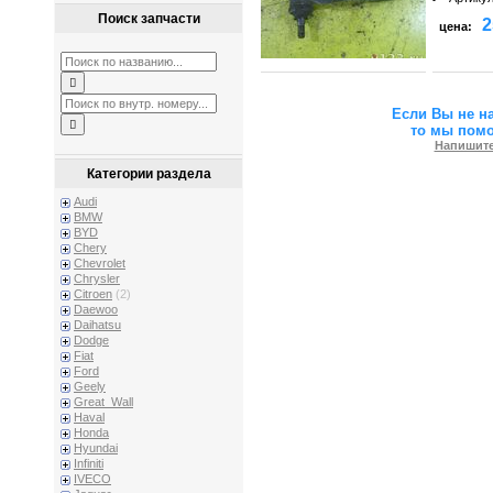
Поиск запчасти
2
цена:
Если Вы не н
то мы пом
Напишите
Категории раздела
Audi
BMW
BYD
Chery
Chevrolet
Chrysler
Citroen
(2)
Daewoo
Daihatsu
Dodge
Fiat
Ford
Geely
Great_Wall
Haval
Honda
Hyundai
Infiniti
IVECO