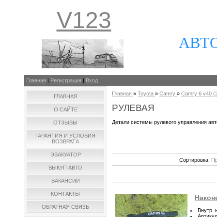
V123
АВТ
Главная
|
Регистрация
|
Вход
Главная
»
Toyota
»
Camry
»
Camry 6 v40 (2
ГЛАВНАЯ
РУЛЕВАЯ
О САЙТЕ
Детали системы рулевого управления ав
ОТЗЫВЫ
ГАРАНТИЯ И УСЛОВИЯ
ВОЗВРАТА
ЭВАКУАТОР
Сортировка:
Пр
ВЫКУП АВТО
ВАКАНСИИ
КОНТАКТЫ
Наконе
ОБРАТНАЯ СВЯЗЬ
Внутр. 
Артику