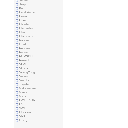
Jaguar
Jeep
Kia
Land Rover
Lexus
Lifan
Mazda
Mercedes
Mini
Mitsubishi
Nissan
Opel
Peugeot
Pontiac
PORSCHE
Renault
SEAT
Skoda
SsangYong
Subaru
Suzuki
Toyota
Volkswagen
Volvo
Vortex
ВАЗ_LADA
ГАЗ
ЗАЗ
Москвич
УАЗ
ОБЩЕЕ