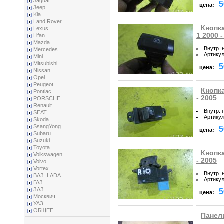
Jaguar
5
цена:
Jeep
Kia
Land Rover
Кнопка
Lexus
1 2000 -
Lifan
Mazda
Внутр. 
Mercedes
Артику
Mini
Mitsubishi
5
цена:
Nissan
Opel
Peugeot
Кнопка
Pontiac
- 2005
PORSCHE
Renault
Внутр. 
SEAT
Артику
Skoda
SsangYong
5
цена:
Subaru
Suzuki
Toyota
Кнопка
Volkswagen
- 2005
Volvo
Vortex
Внутр. 
ВАЗ_LADA
Артику
ГАЗ
ЗАЗ
5
цена:
Москвич
УАЗ
ОБЩЕЕ
Панель