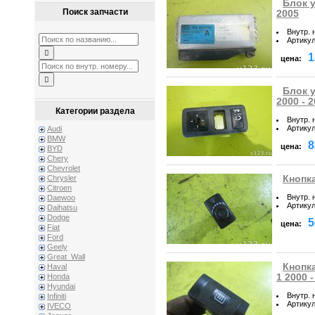
Блок у
Поиск запчасти
2005
Внутр. 
Артику
1
цена:
Блок у
2000 - 
Категории раздела
Внутр. 
Артику
Audi
BMW
8
цена:
BYD
Chery
Chevrolet
Кнопка
Chrysler
Citroen
Внутр. 
Daewoo
Артику
Daihatsu
Dodge
5
цена:
Fiat
Ford
Geely
Great_Wall
Кнопка
Haval
1 2000 -
Honda
Hyundai
Внутр. 
Infiniti
Артику
IVECO