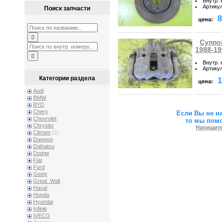
Внутр.
Артику
Поиск запчасти
8
цена:
Суппо
1988-19
Внутр.
Артику
Категории раздела
1
цена:
Audi
BMW
BYD
Chery
Если Вы не н
Chevrolet
то мы пом
Chrysler
Напишите
Citroen
(2)
Daewoo
Daihatsu
Dodge
Fiat
Ford
Geely
Great_Wall
Haval
Honda
Hyundai
Infiniti
IVECO