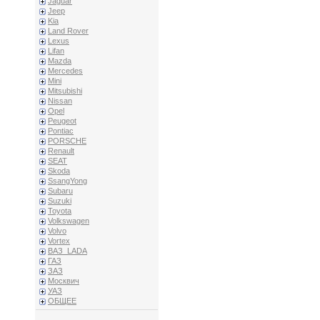
Jaguar
Jeep
Kia
Land Rover
Lexus
Lifan
Mazda
Mercedes
Mini
Mitsubishi
Nissan
Opel
Peugeot
Pontiac
PORSCHE
Renault
SEAT
Skoda
SsangYong
Subaru
Suzuki
Toyota
Volkswagen
Volvo
Vortex
ВАЗ_LADA
ГАЗ
ЗАЗ
Москвич
УАЗ
ОБЩЕЕ