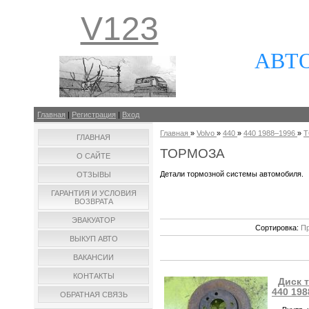
V123
АВТ
Главная
|
Регистрация
|
Вход
Главная
»
Volvo
»
440
»
440 1988–1996
»
Т
ГЛАВНАЯ
ТОРМОЗА
О САЙТЕ
Детали тормозной системы автомобиля.
ОТЗЫВЫ
ГАРАНТИЯ И УСЛОВИЯ
ВОЗВРАТА
ЭВАКУАТОР
Сортировка:
Пр
ВЫКУП АВТО
ВАКАНСИИ
КОНТАКТЫ
Диск 
440 198
ОБРАТНАЯ СВЯЗЬ