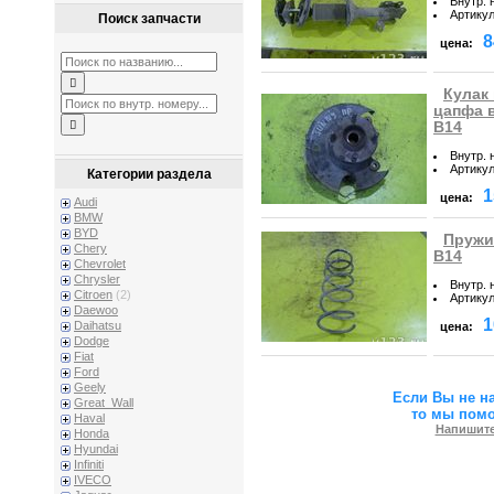
Внутр. 
Артику
Поиск запчасти
8
цена:
Кулак
цапфа в
B14
Внутр. 
Артику
Категории раздела
1
цена:
Audi
BMW
BYD
Пружи
Chery
B14
Chevrolet
Chrysler
Внутр. 
Citroen
(2)
Артику
Daewoo
1
Daihatsu
цена:
Dodge
Fiat
Ford
Geely
Если Вы не н
Great_Wall
то мы пом
Haval
Напишите
Honda
Hyundai
Infiniti
IVECO