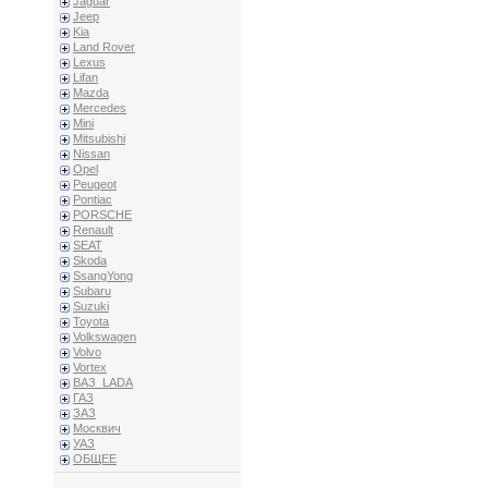
Jaguar
Jeep
Kia
Land Rover
Lexus
Lifan
Mazda
Mercedes
Mini
Mitsubishi
Nissan
Opel
Peugeot
Pontiac
PORSCHE
Renault
SEAT
Skoda
SsangYong
Subaru
Suzuki
Toyota
Volkswagen
Volvo
Vortex
ВАЗ_LADA
ГАЗ
ЗАЗ
Москвич
УАЗ
ОБЩЕЕ