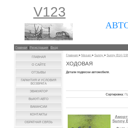
V123
АВТ
Главная
|
Регистрация
|
Вход
Главная
»
Nissan
»
Sunny
»
Sunny B14 (1994
ГЛАВНАЯ
ХОДОВАЯ
О САЙТЕ
Детали подвески автомобиля.
ОТЗЫВЫ
ГАРАНТИЯ И УСЛОВИЯ
ВОЗВРАТА
ЭВАКУАТОР
Сортировка:
Пр
ВЫКУП АВТО
ВАКАНСИИ
КОНТАКТЫ
Аморт
Sunny 
ОБРАТНАЯ СВЯЗЬ