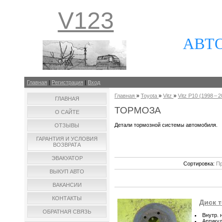
V123
АВТ
Главная
|
Регистрация
|
Вход
Главная
»
Toyota
»
Vitz
»
Vitz P10 (1998 – 2
ГЛАВНАЯ
ТОРМОЗА
О САЙТЕ
Детали тормозной системы автомобиля.
ОТЗЫВЫ
ГАРАНТИЯ И УСЛОВИЯ
ВОЗВРАТА
ЭВАКУАТОР
Сортировка:
Пр
ВЫКУП АВТО
ВАКАНСИИ
КОНТАКТЫ
Диск т
ОБРАТНАЯ СВЯЗЬ
Внутр. 
Артику