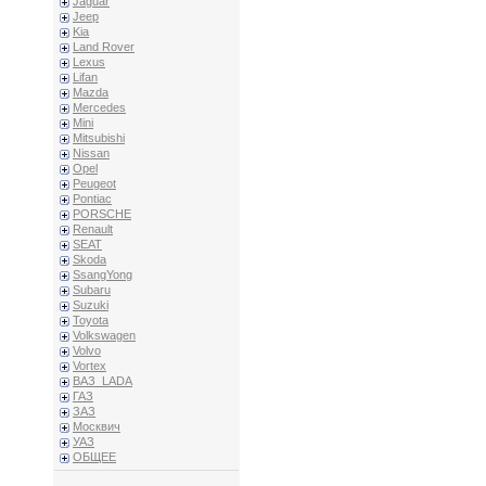
Jaguar
Jeep
Kia
Land Rover
Lexus
Lifan
Mazda
Mercedes
Mini
Mitsubishi
Nissan
Opel
Peugeot
Pontiac
PORSCHE
Renault
SEAT
Skoda
SsangYong
Subaru
Suzuki
Toyota
Volkswagen
Volvo
Vortex
ВАЗ_LADA
ГАЗ
ЗАЗ
Москвич
УАЗ
ОБЩЕЕ