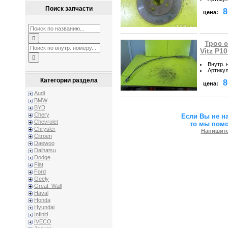
Поиск запчасти
8
цена:
Трос 
Vitz P1
Внутр. 
Артику
Категории раздела
8
цена:
Audi
BMW
BYD
Chery
Если Вы не н
Chevrolet
то мы пом
Chrysler
Напишите
Citroen
Daewoo
Daihatsu
Dodge
Fiat
Ford
Geely
Great_Wall
Haval
Honda
Hyundai
Infiniti
IVECO