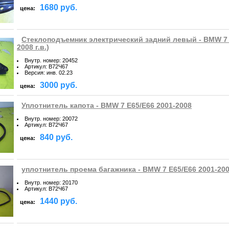
1680 руб.
цена:
Стеклоподъемник электрический задний левый - BMW 7 E
2008 г.в.)
Внутр. номер
:
20452
Артикул
:
B72Ч67
Версия
:
инв. 02.23
3000 руб.
цена:
Уплотнитель капота - BMW 7 E65/E66 2001-2008
Внутр. номер
:
20072
Артикул
:
B72Ч67
840 руб.
цена:
уплотнитель проема багажника - BMW 7 E65/E66 2001-20
Внутр. номер
:
20170
Артикул
:
B72Ч67
1440 руб.
цена: