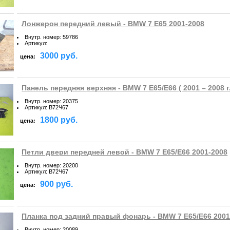
Лонжерон передний левый - BMW 7 E65 2001-2008
Внутр. номер
:
59786
Артикул
:
3000 руб.
цена:
Панель передняя верхняя - BMW 7 E65/E66 ( 2001 – 2008 г.
Внутр. номер
:
20375
Артикул
:
B72Ч67
1800 руб.
цена:
Петли двери передней левой - BMW 7 E65/E66 2001-2008
Внутр. номер
:
20200
Артикул
:
B72Ч67
900 руб.
цена:
Планка под задний правый фонарь - BMW 7 E65/E66 2001
Внутр. номер
:
20089