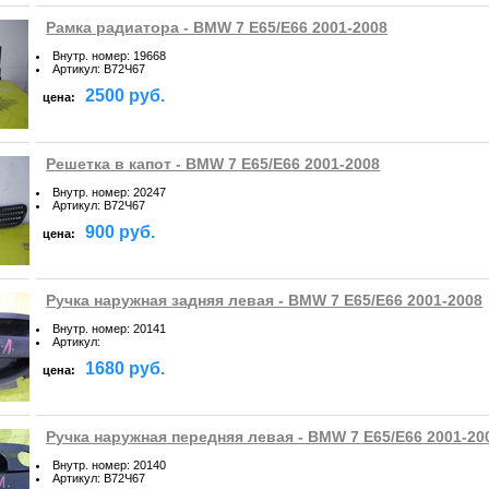
Рамка радиатора - BMW 7 E65/E66 2001-2008
Внутр. номер
:
19668
Артикул
:
B72Ч67
2500 руб.
цена:
Решетка в капот - BMW 7 E65/E66 2001-2008
Внутр. номер
:
20247
Артикул
:
B72Ч67
900 руб.
цена:
Ручка наружная задняя левая - BMW 7 E65/E66 2001-2008
Внутр. номер
:
20141
Артикул
:
1680 руб.
цена:
Ручка наружная передняя левая - BMW 7 E65/E66 2001-20
Внутр. номер
:
20140
Артикул
:
B72Ч67