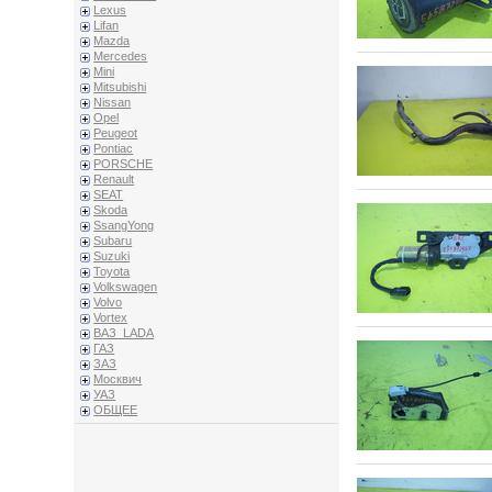
Lexus
Lifan
Mazda
Mercedes
Mini
Mitsubishi
Nissan
Opel
Peugeot
Pontiac
PORSCHE
Renault
SEAT
Skoda
SsangYong
Subaru
Suzuki
Toyota
Volkswagen
Volvo
Vortex
ВАЗ_LADA
ГАЗ
ЗАЗ
Москвич
УАЗ
ОБЩЕЕ