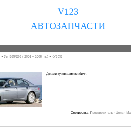
V123
АВТОЗАПЧАСТИ
я
»
7er E65/E66 ( 2001 – 2008 г.в.)
»
КУЗОВ
Детали кузова автомобиля.
Сортировка:
Производитель
·
Цена
·
Ма