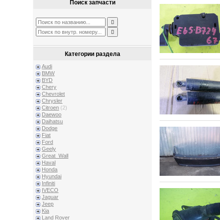
Поиск запчасти
Категории раздела
Audi
BMW
BYD
Chery
Chevrolet
Chrysler
Citroen
(2)
Daewoo
Daihatsu
Dodge
Fiat
Ford
Geely
Great_Wall
Haval
Honda
Hyundai
Infiniti
IVECO
Jaguar
Jeep
Kia
Land Rover