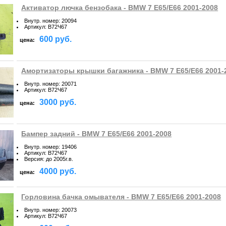
Активатор лючка бензобака - BMW 7 E65/E66 2001-2008
Внутр. номер
:
20094
Артикул
:
B72Ч67
600 руб.
цена:
Амортизаторы крышки багажника - BMW 7 E65/E66 2001-
Внутр. номер
:
20071
Артикул
:
B72Ч67
3000 руб.
цена:
Бампер задний - BMW 7 E65/E66 2001-2008
Внутр. номер
:
19406
Артикул
:
B72Ч67
Версия
:
до 2005г.в.
4000 руб.
цена:
Горловина бачка омывателя - BMW 7 E65/E66 2001-2008
Внутр. номер
:
20073
Артикул
:
B72Ч67