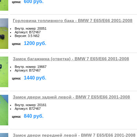
600 руб.
цена:
Горловина топливного бака - BMW 7 E65/E66 2001-2008
Внутр. номер
:
20051
Артикул
:
B72Ч67
Версия
:
3.5 N62
1200 руб.
цена:
Замок багажника (ответка) - BMW 7 E65/E66 2001-2008
Внутр. номер
:
19667
Артикул
:
B72Ч67
1440 руб.
цена:
Замок двери задней левой - BMW 7 E65/E66 2001-2008
Внутр. номер
:
20161
Артикул
:
B72Ч67
840 руб.
цена:
Замок двери передней левой - BMW 7 E65/E66 2001-2008