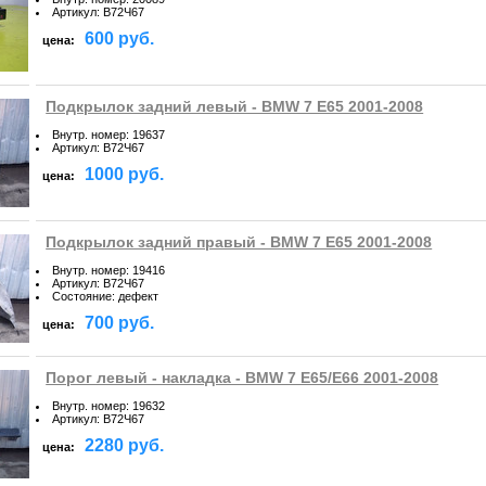
Артикул
:
B72Ч67
600 руб.
цена:
Подкрылок задний левый - BMW 7 E65 2001-2008
Внутр. номер
:
19637
Артикул
:
B72Ч67
1000 руб.
цена:
Подкрылок задний правый - BMW 7 E65 2001-2008
Внутр. номер
:
19416
Артикул
:
B72Ч67
Состояние
:
дефект
700 руб.
цена:
Порог левый - накладка - BMW 7 E65/E66 2001-2008
Внутр. номер
:
19632
Артикул
:
B72Ч67
2280 руб.
цена: