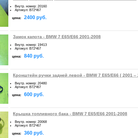
Внутр. номер
:
20160
Артикул
:
B72Ч67
2400 руб.
цена:
Замок капота - BMW 7 E65/E66 2001-2008
Внутр. номер
:
19413
Артикул
:
B72Ч67
840 руб.
цена:
Кронштейн ручки задней левой - BMW 7 E65/E66 ( 2001 – 2
Внутр. номер
:
20480
Артикул
:
B72Ч67
600 руб.
цена:
Крышка топливного бака - BMW 7 E65/E66 2001-2008
Внутр. номер
:
20068
Артикул
:
B72Ч67
360 руб.
цена: