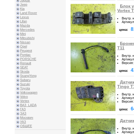
Jaguar
Jeep
Блок 
Kia
Vortex 
Land Rover
Lexus
Внутр. 
Lifan
Артикул
Mazda
8
цена:
Mercedes
Mini
Mitsubishi
Nissan
Бронеп
Opel
T11
Peugeot
Pontiac
Внутр. 
PORSCHE
Артикул
Версия
:
Renault
SEAT
4
цена:
Skoda
SsangYong
Subaru
Датчик
Suzuki
Tingo T
Toyota
Volkswagen
Внутр. 
Volvo
Артикул
Vortex
Версия
:
ВАЗ_LADA
6
цена:
ГАЗ
ЗАЗ
Москвич
Датчик
УАЗ
ОБЩЕЕ
Внутр. 
Артикул