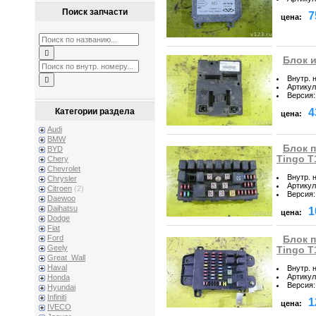
Поиск запчасти
7
цена:
Блок и
Внутр. 
Артикул
Версия
:
4
Категории раздела
цена:
Audi
BMW
Блок 
BYD
Tingo T
Chery
Chevrolet
Внутр. 
Chrysler
Артикул
Citroen
(2)
Версия
:
Daewoo
Daihatsu
1
цена:
Dodge
Fiat
Ford
Блок п
Geely
Tingo T
Great_Wall
Haval
Внутр. 
Артикул
Honda
Версия
:
Hyundai
Infiniti
1
цена:
IVECO