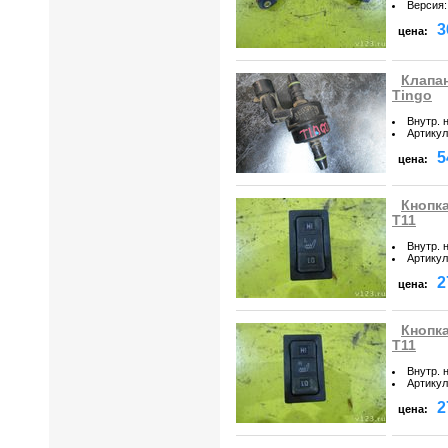
Версия
:
3
цена:
Клапан
Tingo
Внутр. 
Артикул
5
цена:
Кнопка
T11
Внутр. 
Артикул
2
цена:
Кнопка
T11
Внутр. 
Артикул
2
цена: