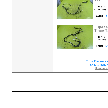
T11
Внутр. 
Артикул
7
цена:
Провод
Tingo T
Внутр. 
Артикул
5
цена:
Если Вы не н
то мы пом
Напишите