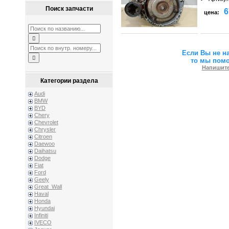
Поиск запчасти
6
цена:
Если Вы не н
то мы пом
Напишите
Категории раздела
Audi
BMW
BYD
Chery
Chevrolet
Chrysler
Citroen
Daewoo
Daihatsu
Dodge
Fiat
Ford
Geely
Great_Wall
Haval
Honda
Hyundai
Infiniti
IVECO