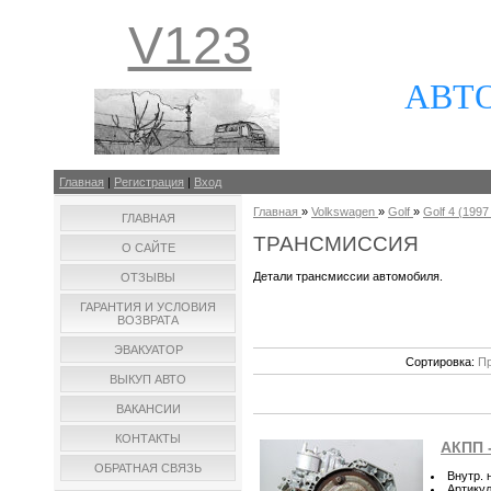
V123
АВТ
Главная
|
Регистрация
|
Вход
Главная
»
Volkswagen
»
Golf
»
Golf 4 (1997 
ГЛАВНАЯ
ТРАНСМИССИЯ
О САЙТЕ
Детали трансмиссии автомобиля.
ОТЗЫВЫ
ГАРАНТИЯ И УСЛОВИЯ
ВОЗВРАТА
ЭВАКУАТОР
Сортировка:
Пр
ВЫКУП АВТО
ВАКАНСИИ
КОНТАКТЫ
АКПП -
ОБРАТНАЯ СВЯЗЬ
Внутр. 
Артику