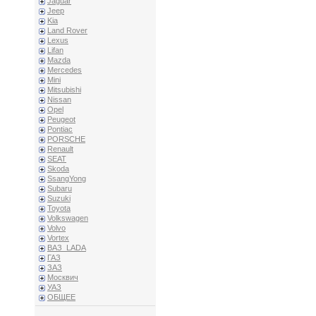
Jaguar
Jeep
Kia
Land Rover
Lexus
Lifan
Mazda
Mercedes
Mini
Mitsubishi
Nissan
Opel
Peugeot
Pontiac
PORSCHE
Renault
SEAT
Skoda
SsangYong
Subaru
Suzuki
Toyota
Volkswagen
Volvo
Vortex
ВАЗ_LADA
ГАЗ
ЗАЗ
Москвич
УАЗ
ОБЩЕЕ