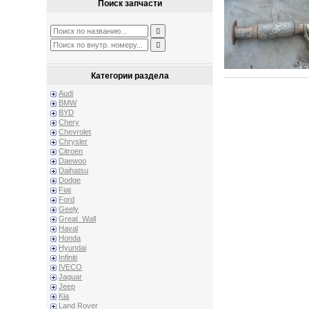
Поиск запчасти
Категории раздела
Audi
BMW
BYD
Chery
Chevrolet
Chrysler
Citroen
Daewoo
Daihatsu
Dodge
Fiat
Ford
Geely
Great_Wall
Haval
Honda
Hyundai
Infiniti
IVECO
Jaguar
Jeep
Kia
Land Rover