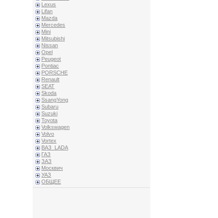
Lexus
Lifan
Mazda
Mercedes
Mini
Mitsubishi
Nissan
Opel
Peugeot
Pontiac
PORSCHE
Renault
SEAT
Skoda
SsangYong
Subaru
Suzuki
Toyota
Volkswagen
Volvo
Vortex
ВАЗ_LADA
ГАЗ
ЗАЗ
Москвич
УАЗ
ОБЩЕЕ