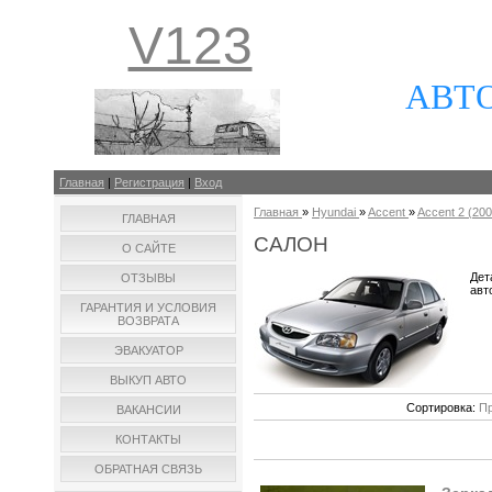
V123
АВТ
Главная
|
Регистрация
|
Вход
Главная
»
Hyundai
»
Accent
»
Accent 2 (200
ГЛАВНАЯ
САЛОН
О САЙТЕ
Дет
ОТЗЫВЫ
авт
ГАРАНТИЯ И УСЛОВИЯ
ВОЗВРАТА
ЭВАКУАТОР
ВЫКУП АВТО
Сортировка:
Пр
ВАКАНСИИ
КОНТАКТЫ
ОБРАТНАЯ СВЯЗЬ