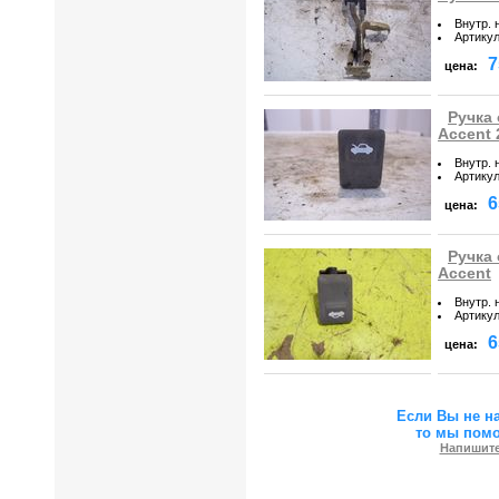
Внутр. 
Артику
7
цена:
Ручка 
Accent 
Внутр. 
Артику
6
цена:
Ручка 
Accent
Внутр. 
Артику
6
цена:
Если Вы не н
то мы пом
Напишите