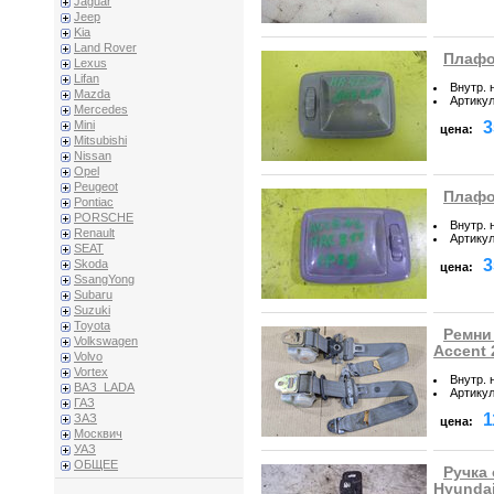
Jaguar
Jeep
Kia
Land Rover
Плафо
Lexus
Lifan
Внутр. 
Mazda
Артику
Mercedes
3
Mini
цена:
Mitsubishi
Nissan
Opel
Peugeot
Плафо
Pontiac
PORSCHE
Внутр. 
Renault
Артику
SEAT
3
Skoda
цена:
SsangYong
Subaru
Suzuki
Toyota
Ремни
Volkswagen
Accent 
Volvo
Vortex
Внутр. 
ВАЗ_LADA
Артику
ГАЗ
1
ЗАЗ
цена:
Москвич
УАЗ
ОБЩЕЕ
Ручка 
Hyundai