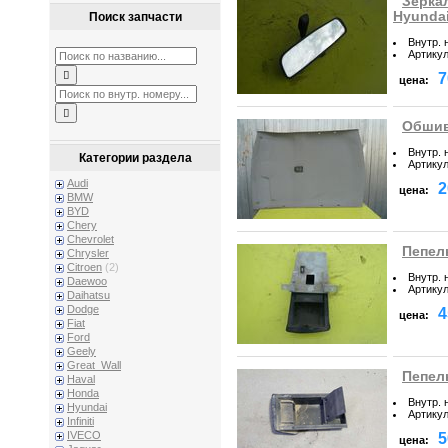
Зеркал
Hyundai
Поиск запчасти
Внутр. 
Артику
7
цена:
Обшивк
Внутр. 
Категории раздела
Артику
Audi
2
цена:
BMW
BYD
Chery
Chevrolet
Пепель
Chrysler
Citroen
(2)
Внутр. 
Daewoo
Артику
Daihatsu
Dodge
4
цена:
Fiat
Ford
Geely
Great_Wall
Пепель
Haval
Honda
Внутр. 
Hyundai
Артику
Infiniti
IVECO
5
цена: