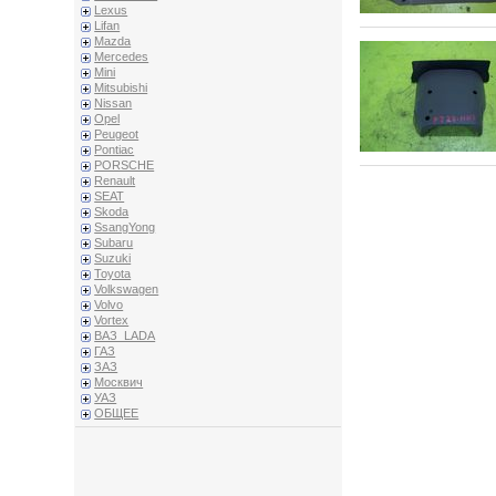
Lexus
Lifan
Mazda
Mercedes
Mini
Mitsubishi
Nissan
Opel
Peugeot
Pontiac
PORSCHE
Renault
SEAT
Skoda
SsangYong
Subaru
Suzuki
Toyota
Volkswagen
Volvo
Vortex
ВАЗ_LADA
ГАЗ
ЗАЗ
Москвич
УАЗ
ОБЩЕЕ