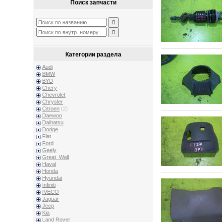
Поиск запчасти
Категории раздела
Audi
BMW
BYD
Chery
Chevrolet
Chrysler
Citroen
(2)
Daewoo
Daihatsu
Dodge
Fiat
Ford
Geely
Great_Wall
Haval
Honda
Hyundai
Infiniti
IVECO
Jaguar
Jeep
Kia
Land Rover